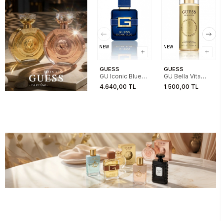
NEW
NEW
GUESS
GUESS
GU Iconic Blue
GU Bella Vita
EDP 100ML
Women Frag
4.640,00 TL
1.500,00 TL
Mist 250 ML 25