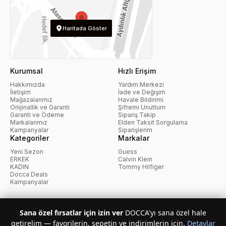
Haritada Göster
Kurumsal
Hızlı Erişim
Hakkımızda
Yardım Merkezi
İletişim
İade ve Değişim
Mağazalarımız
Havale Bildirimi
Oriijinallik ve Garanti
Şifremi Unuttum
Garanti ve Ödeme
Sipariş Takip
Markalarımız
Elden Taksit Sorgulama
Kampanyalar
Siparişlerim
Kategoriler
Markalar
Yeni Sezon
Guess
ERKEK
Calvin Klein
KADIN
Tommy Hilfiger
Docca Deals
Kampanyalar
KvKK Politikası
Kullanıcı Sözleşmesi
Mesafeli Satış Sözleşmesi
Sana özel fırsatlar için izin ver
DOCCA'yı sana özel hale
İptal ve İade Politikası
Çerez Politikası
getirelim — favorilerin, sepetin ve indirimlerin için.
Detaylar