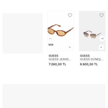
NEW
GUESS
GUESS
GUESS JEANS
GUESS GÜNEŞ
GÜNEŞ 00009
00102 32F 56-
7.260,00 TL
6.900,00 TL
53E
14-140