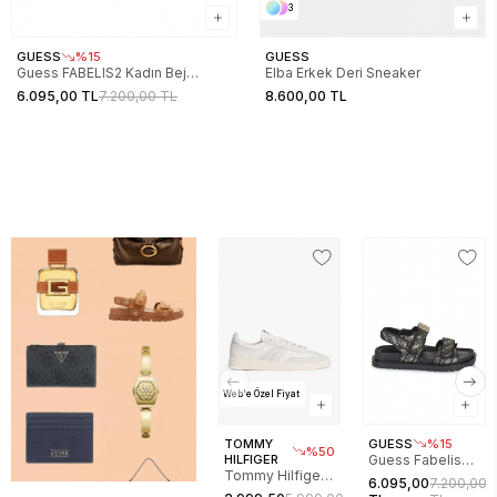
3
GUESS
%15
GUESS
Guess FABELIS2 Kadın Bej
Elba Erkek Deri Sneaker
Sandalet FL6FB2FAL03-BEIBR
6.095,00 TL
7.200,00 TL
8.600,00 TL
Web'e Özel Fiyat
TOMMY
GUESS
%15
%50
HILFIGER
Guess Fabelis
Tommy Hilfiger
Kadın Sandalet
6.095,00
7.200,00
The Greenwich