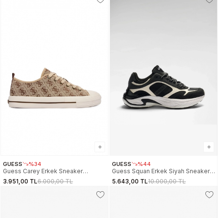
GUESS
%34
GUESS
%44
Guess Carey Erkek Sneaker
Guess Squan Erkek Siyah Sneaker
FMJCLIFAL12-BEIBR
FMJSQUELE12-BLACK
3.951,00 TL
6.000,00 TL
5.643,00 TL
10.000,00 TL