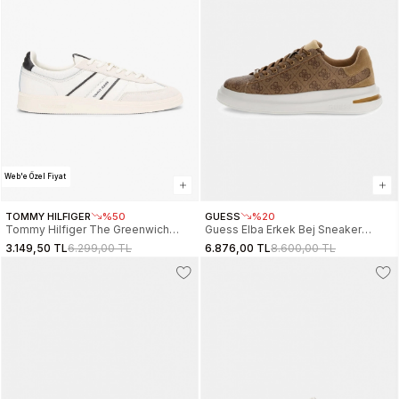
Web'e Özel Fiyat
TOMMY HILFIGER
%50
GUESS
%20
Tommy Hilfiger The Greenwich
Guess Elba Erkek Bej Sneaker
Edge Karışık Dokulu Erkek Beyaz
FMPELAFAL12-BEIBR
3.149,50 TL
6.299,00 TL
6.876,00 TL
8.600,00 TL
Sneaker EM0EM016720K9