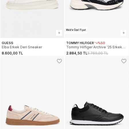
Web'e Özel Fiyat
GUESS
TOMMY HILFIGER
%50
Elba Erkek Deri Sneaker
Tommy Hilfiger Archive '25 Erkek
Siyah Sneaker EM0EM016650GN
8.600,00 TL
2.884,50 TL
5.769,00 TL