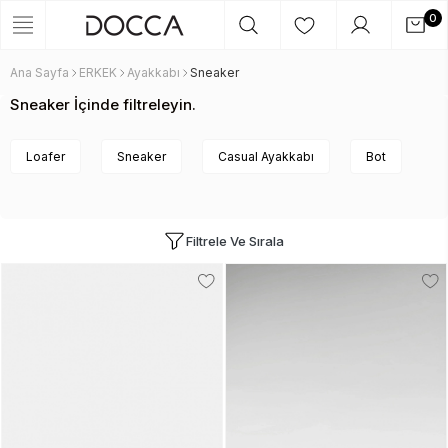
0
Ana Sayfa
ERKEK
Ayakkabı
Sneaker
Sneaker İçinde filtreleyin.
Loafer
Sneaker
Casual Ayakkabı
Bot
Filtrele Ve Sırala