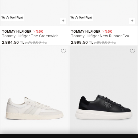
Web'e Özel Fiyat
Web'e Özel Fiyat
TOMMY HILFIGER
%50
TOMMY HILFIGER
%50
Tommy Hilfiger The Greenwich
Tommy Hilfiger New Runner Eva
Edge Süet Erkek Bej Sneaker
Tabanlı Deri Klasik Erkek Siyah
2.884,50 TL
5.769,00 TL
2.999,50 TL
5.999,00 TL
EM0EM01662ABY
Sneaker FM0FM055120GX