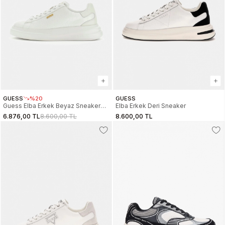
GUESS
%20
GUESS
Guess Elba Erkek Beyaz Sneaker
Elba Erkek Deri Sneaker
FMPELAELE12-WHITE
6.876,00 TL
8.600,00 TL
8.600,00 TL