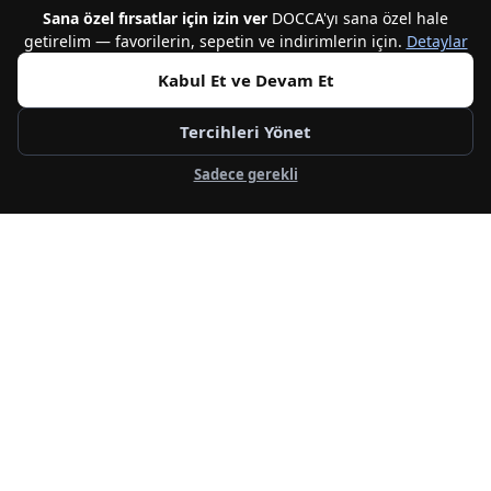
Web'e Özel Fiyat
Sana özel fırsatlar için izin ver
DOCCA'yı sana özel hale
getirelim — favorilerin, sepetin ve indirimlerin için.
Detaylar
TOMMY HILFIGER
%50
GUESS
Tommy Hilfiger The Greenwich
Elba Erkek Deri Sneaker
Kabul Et ve Devam Et
Edge Deri Erkek Sneaker
2.999,50 TL
5.999,00 TL
8.600,00 TL
EM0EM016150LC
Tercihleri Yönet
Sadece gerekli
Web'e Özel Fiyat