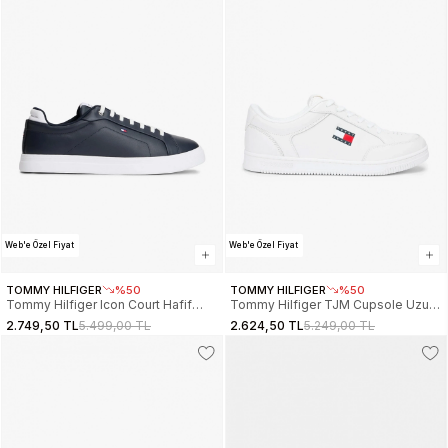
Web'e Özel Fiyat
Web'e Özel Fiyat
TOMMY HILFIGER
%50
TOMMY HILFIGER
%50
Tommy Hilfiger Icon Court Hafif
Tommy Hilfiger TJM Cupsole Uzun
Essential Erkek Mavi Sneaker
Bağcıklı Deri Erkek Beyaz Sneaker
2.749,50 TL
5.499,00 TL
2.624,50 TL
5.249,00 TL
FM0FM05678DW5
EM0EM01707YBL