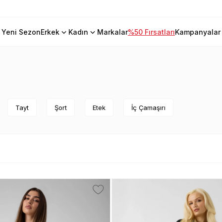
Yeni Sezon
Erkek
Kadın
Markalar
%50 Fırsatları
Kampanyalar
Tayt
Şort
Etek
İç Çamaşırı