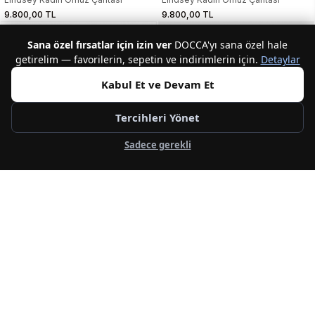
9.800,00 TL
9.800,00 TL
Sana özel fırsatlar için izin ver
DOCCA'yı sana özel hale
getirelim — favorilerin, sepetin ve indirimlerin için.
Detaylar
Kabul Et ve Devam Et
Tercihleri Yönet
Sadece gerekli
3
3
GUESS
GUESS
Lindsey Kadın Omuz Çantası
Lindsey Kadın El Çantası
9.800,00 TL
10.400,00 TL