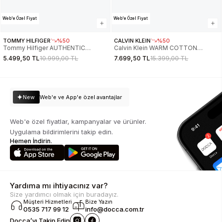
Web'e Özel Fiyat
Web'e Özel Fiyat
TOMMY HILFIGER
%50
CALVIN KLEIN
%50
Tommy Hilfiger AUTHENTIC
Calvin Klein WARM COTTON
BOMBER Erkek Yeşil Ceket
NYLON LONG PARKA Erkek GRİ
5.499,50 TL
10.999,00 TL
7.699,50 TL
15.399,00 TL
MW0MW36592MSH
Mont J30J326082-PAV
New
Web'e ve App'e özel avantajlar
Web'e özel fiyatlar, kampanyalar ve ürünler.
Uygulama bildirimlerini takip edin.
Hemen İndirin.
Yardıma mı ihtiyacınız var?
Size yardımcı olmak için buradayız.
Müşteri Hizmetleri
Bize Yazın
0535 717 99 12
info@docca.com.tr
Docca’yı Takip Edin