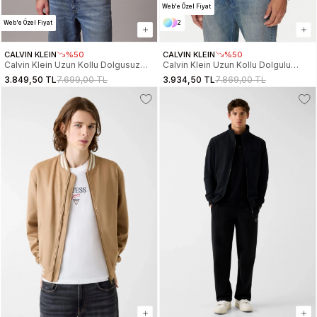
Web'e Özel Fiyat
Web'e Özel Fiyat
2
CALVIN KLEIN
%50
CALVIN KLEIN
%50
Calvin Klein Uzun Kollu Dolgusuz
Calvin Klein Uzun Kollu Dolgulu
Naylon Harrington Erkek Kahve
Harrington Erkek Gri Ceket
3.849,50 TL
7.699,00 TL
3.934,50 TL
7.869,00 TL
Ceket LV04RF520G-RAK
LV04RC516G-RAK