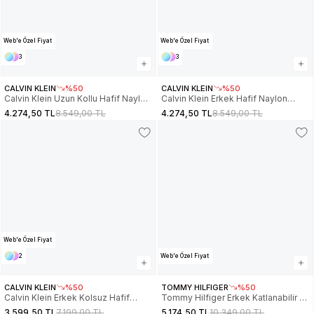
Web'e Özel Fiyat
Web'e Özel Fiyat
3
3
CALVIN KLEIN
%50
CALVIN KLEIN
%50
Calvin Klein Uzun Kollu Hafif Naylon
Calvin Klein Erkek Hafif Naylon
Kapitone Erkek Ceket
Kapitone Şişme Kahverengi Ceket
4.274,50 TL
8.549,00 TL
4.274,50 TL
8.549,00 TL
LV04LC506G-CEF
LV04LC506G-PDK
Web'e Özel Fiyat
2
Web'e Özel Fiyat
CALVIN KLEIN
%50
TOMMY HILFIGER
%50
Calvin Klein Erkek Kolsuz Hafif
Tommy Hilfiger Erkek Katlanabilir Su
Naylon Şişme Kırmızı Yelek
Geçirmez Bomber Ceket
3.599,50 TL
7.199,00 TL
5.174,50 TL
10.349,00 TL