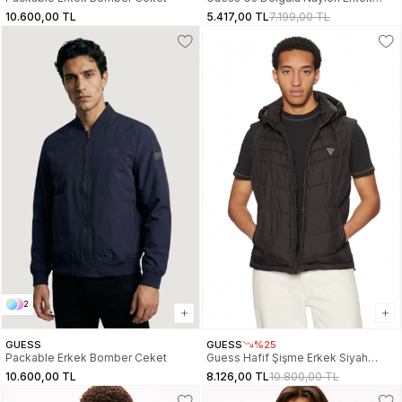
Siyah Ceket M6RL0KWGYL2-JBLK
10.600,00 TL
5.417,00 TL
7.199,00 TL
2
GUESS
GUESS
%25
Packable Erkek Bomber Ceket
Guess Hafif Şişme Erkek Siyah
Yelek M5RN21WCQA2-JBLK
10.600,00 TL
8.126,00 TL
10.800,00 TL