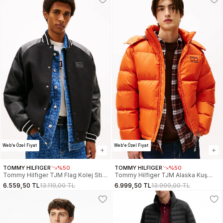
Web'e Özel Fiyat
Web'e Özel Fiyat
TOMMY HILFIGER
%50
TOMMY HILFIGER
%50
Tommy Hilfiger TJM Flag Kolej Stili
Tommy Hilfiger TJM Alaska Kuş
Erkek Siyah Ceket
Tüyü Şişme Erkek Turuncu Mont
6.559,50 TL
13.119,00 TL
6.999,50 TL
13.999,00 TL
DM0DM22439BDS
DM0DM22036SZZ