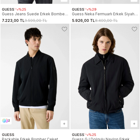
GUESS
%25
GUESS
%29
Guess Jeans Suede Erkek Bomber
Guess Neka Fermuarlı Erkek Siyah
Ceket
Ceket Z6RL03WK172-JBLK
7.223,00 TL
9.599,00 TL
5.926,00 TL
8.400,00 TL
2
GUESS
GUESS
%25
Packable Erkek Bomber Ceket
Guess GJ Dolgulu Naylon Erkek