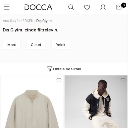
0
Ana Sayfa
ERKEK
Dış Giyim
Dış Giyim İçinde filtreleyin.
Mont
Ceket
Yelek
Filtrele Ve Sırala