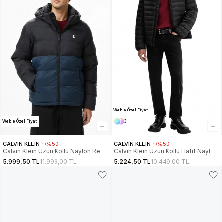
Web'e Özel Fiyat
Web'e Özel Fiyat
3
CALVIN KLEIN
%50
CALVIN KLEIN
%50
Calvin Klein Uzun Kollu Naylon Renk
Calvin Klein Uzun Kollu Hafif Naylon
Bloklu Şişme Erkek Mont
Kapitone Erkek Mont LV04LC506G-
5.999,50 TL
11.999,00 TL
5.224,50 TL
10.449,00 TL
LV04RD527G-UB1
UB1