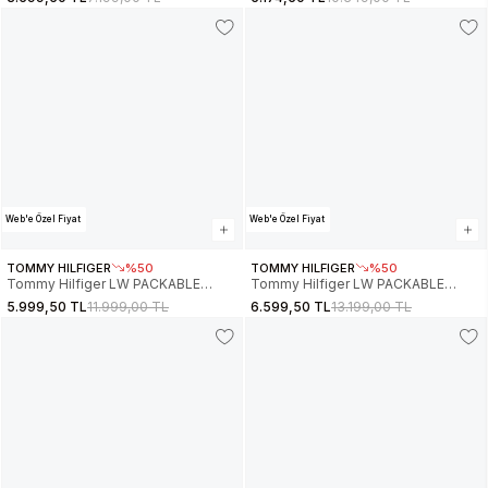
LV04LC509G-VFK
MW0MW39629PLI
Web'e Özel Fiyat
Web'e Özel Fiyat
TOMMY HILFIGER
%50
TOMMY HILFIGER
%50
Tommy Hilfiger LW PACKABLE
Tommy Hilfiger LW PACKABLE
FIELD JACKET Erkek Yeşil Ceket
CARCOAT Erkek Lacivert Mont
5.999,50 TL
11.999,00 TL
6.599,50 TL
13.199,00 TL
MW0MW37632RBN
MW0MW37651DW5