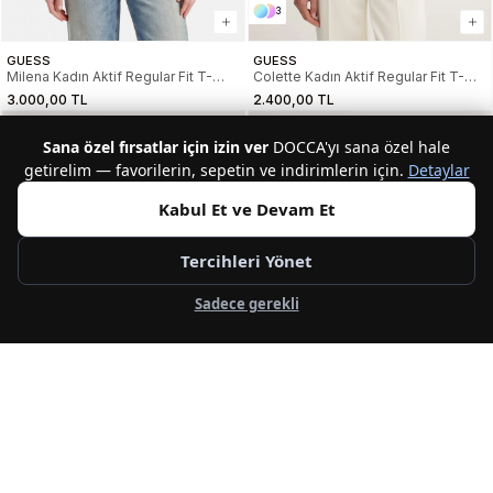
3
GUESS
GUESS
Milena Kadın Aktif Regular Fit T-
Colette Kadın Aktif Regular Fit T-
Shirt
Shirt
3.000,00 TL
2.400,00 TL
Sana özel fırsatlar için izin ver
DOCCA'yı sana özel hale
getirelim — favorilerin, sepetin ve indirimlerin için.
Detaylar
Kabul Et ve Devam Et
Tercihleri Yönet
Sadece gerekli
3
3