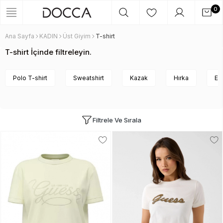
0
Ana Sayfa
KADIN
Üst Giyim
T-shirt
T-shirt İçinde filtreleyin.
Polo T-shirt
Sweatshirt
Kazak
Hırka
Eş
Filtrele Ve Sırala