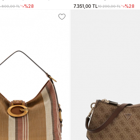
ngi El Çantası HWOS9924210-LTL
El Çantası HWOS9924060-LTL
%28
7.351,00 TL
%28
8.800,00 TL
10.200,00 TL