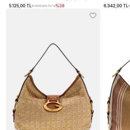
HWSO9672140-LGW
Kadın Kahvere
5.125,00 TL
%38
6.342,00 TL
8.200,00 TL