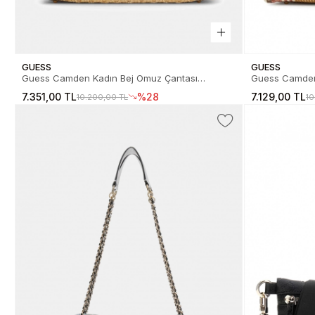
GUESS
GUESS
Guess Camden Kadın Bej Omuz Çantası
Guess Camden
HWRB9308180-NTC
HWAB930818
7.351,00 TL
%28
7.129,00 TL
10.200,00 TL
10