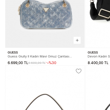
GUESS
GUESS
Guess Giully II Kadın Mavi Omuz Çantası
Devon Kadın S
HWDG9673090-MTD
6.699,00 TL
%30
8.400,00 TL
9.600,00 TL