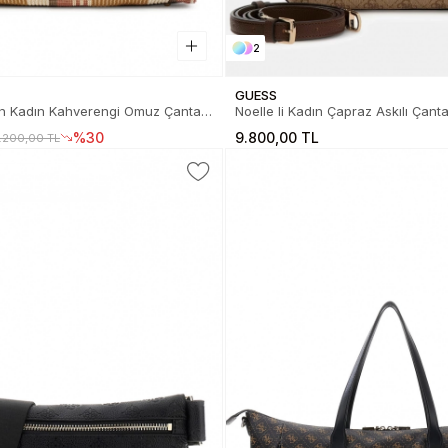
2
GUESS
 Kadın Kahverengi Omuz Çantası
Noelle Ii Kadın Çapraz Askılı Çant
0-CGM
%30
9.800,00 TL
.200,00 TL