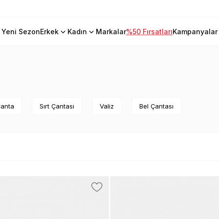
Yeni Sezon
Erkek
Kadın
Markalar
%50 Fırsatları
Kampanyalar
Çanta
Sırt Çantası
Valiz
Bel Çantası