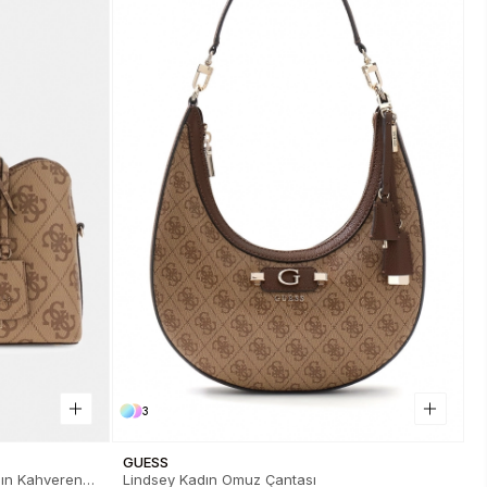
3
GUESS
dın Kahverengi
Lindsey Kadın Omuz Çantası