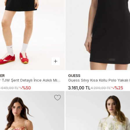
GER
GUESS
 TJW Şerit Detaylı İnce Askılı Mini
Guess Silvy Kısa Kollu Polo Yakalı
Elbise DW0DW22337BDS
Elbise V6GK09K3152-JBLK
%50
3.161,00 TL
%25
.049,00 TL
4.200,00 TL