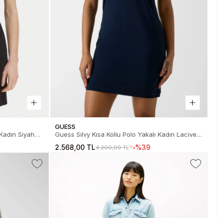
GUESS
 Kadın Siyah
Guess Silvy Kısa Kollu Polo Yakalı Kadın Lacivert
Elbise V6GK09K3152-A71W
2.568,00 TL
%39
4.200,00 TL