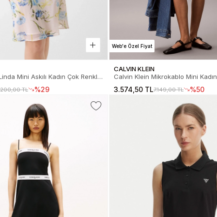
Web'e Özel Fiyat
CALVIN KLEIN
inda Mini Askılı Kadın Çok Renkli
Calvin Klein Mikrokablo Mini Kadın
7W1816-PMI9
LV047F323G-9EI
%29
3.574,50 TL
%50
.200,00 TL
7.149,00 TL