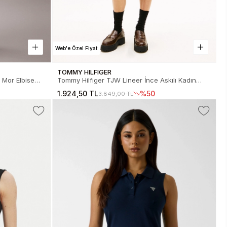
Web'e Özel Fiyat
TOMMY HILFIGER
 Mor Elbise
Tommy Hilfiger TJW Lineer İnce Askılı Kadın
Siyah Elbise DW0DW22338BDS
1.924,50 TL
%50
3.849,00 TL