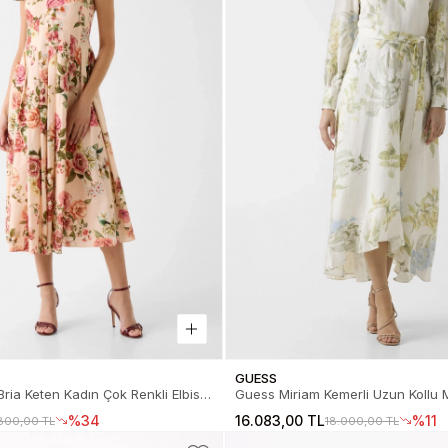
GUESS
ria Keten Kadın Çok Renkli Elbise
Guess Miriam Kemerli Uzun Kollu 
8-PMM9
Çok Renkli Elbise W6GKALW270
%34
16.083,00 TL
%11
800,00 TL
18.000,00 TL