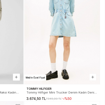
Web'e Özel Fiyat
TOMMY HILFIGER
Maksi Kadın
Tommy Hilfiger Mini Trucker Denim Kadın Denim
3-PMMA
Elbise DW0DW220041A5
3.674,50 TL
%50
7.349,00 TL