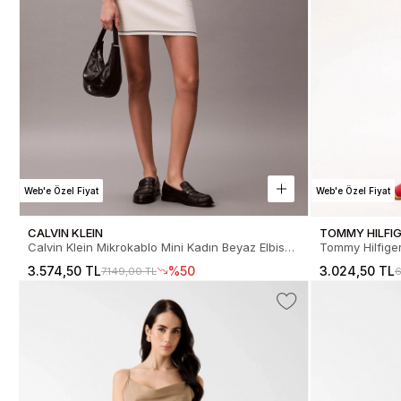
Web'e Özel Fiyat
Web'e Özel Fiyat
CALVIN KLEIN
TOMMY HILFI
Calvin Klein Mikrokablo Mini Kadın Beyaz Elbise
Tommy Hilfiger
LV047F323G-YAS
Kadın Siyah 
3.574,50 TL
%50
3.024,50 TL
7.149,00 TL
6