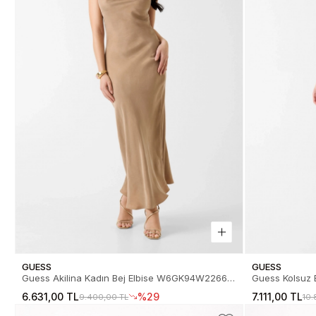
GUESS
GUESS
Guess Akilina Kadın Bej Elbise W6GK94W2266-
Guess Kolsuz B
G1DQ
W6GKAFW255
6.631,00 TL
%29
7.111,00 TL
9.400,00 TL
10.