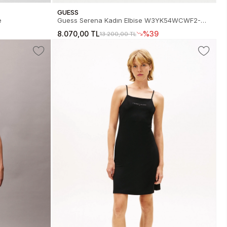
GUESS
e
Guess Serena Kadın Elbise W3YK54WCWF2-
PMMU
8.070,00 TL
%39
13.200,00 TL