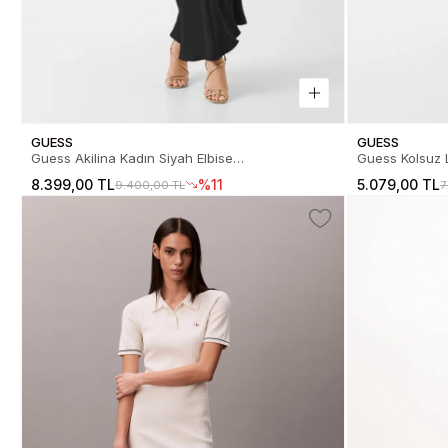
GUESS
GUESS
Guess Akilina Kadın Siyah Elbise
Guess Kolsuz L
W6GK94W2266-JBLK
Elbise W6GK2
8.399,00 TL
%11
5.079,00 TL
9.400,00 TL
7