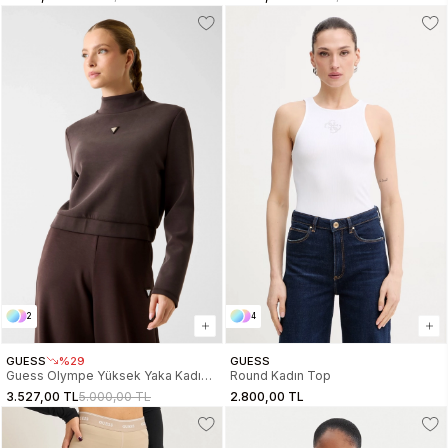
Kırmızı Sweatshirt
LV047E208G-YAT
DW0DW22565XK3
2
4
GUESS
%29
GUESS
Guess Olympe Yüksek Yaka Kadın
Round Kadın Top
Kahverengi Sweatshirt
3.527,00 TL
5.000,00 TL
2.800,00 TL
V4YQ05KCAY2-A10K