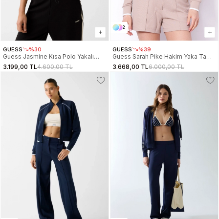
2
GUESS
%30
GUESS
%39
Guess Jasmine Kısa Polo Yakalı
Guess Sarah Pike Hakim Yaka Tam
Yarım Fermuarlı Kadın Siyah Polo T-
Fermuarlı Kadın Bej Eşofman Üstü
3.199,00 TL
4.600,00 TL
3.668,00 TL
6.000,00 TL
Shirt V6GP01K2945-JBLK
V6GQ05K2916-G1BW