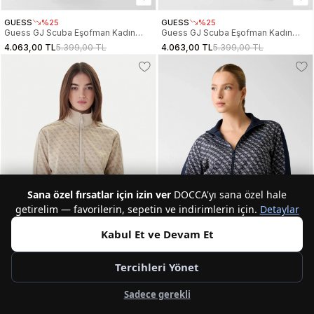
GUESS
%25
GUESS
%25
Guess GJ Scuba Eşofman Kadın
Guess GJ Scuba Eşofman Kadın
Yeşil Eşofman Altı W6RB43KD122-
Beyaz Eşofman Altı W6RB43KD122-
4.063,00 TL
5.399,00 TL
4.063,00 TL
5.399,00 TL
G8FD
G011
Sana özel fırsatlar için izin ver
DOCCA'yı sana özel hale
getirelim — favorilerin, sepetin ve indirimlerin için.
Detaylar
Kabul Et ve Devam Et
Tercihleri Yönet
2
2
Sadece gerekli
GUESS
%39
GUESS
%34
Guess Maya 4G Tam Fermuarlı
Guess Maya 4G Tam Fermuarlı