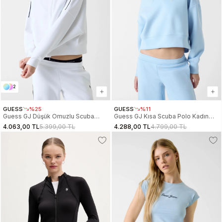
2
GUESS
%25
GUESS
%11
Guess GJ Düşük Omuzlu Scuba
Guess GJ Kısa Scuba Polo Kadın
Eşofman Kadın Beyaz Sweatshirt
Mavi Sweatshirt W6RQ05KD122-
4.063,00 TL
5.399,00 TL
4.288,00 TL
4.799,00 TL
W6RQ10KD122-G011
G7O3