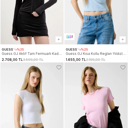
2
GUESS
%25
GUESS
%25
Guess GJ Aktif Tam Fermuarlı Kadın
Guess GJ Kısa Kollu Reglan Yıldızlı
Siyah Ceket W6RP34K1092-JBLK
Baby Kadın Mavi Crop
2.708,00 TL
3.599,00 TL
1.655,00 TL
2.199,00 TL
W6RI21J1314-G7O3