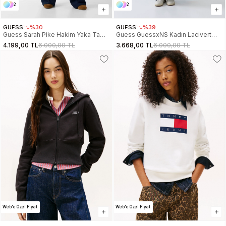
2
2
GUESS
%30
GUESS
%39
Guess Sarah Pike Hakim Yaka Tam
Guess GuessxNS Kadın Lacivert
Fermuarlı Kadın Lacivert Eşofman
Pantolon W6GB29K3282-G7V2
4.199,00 TL
6.000,00 TL
3.668,00 TL
6.000,00 TL
Üstü V6GQ05K2916-A71W
Web'e Özel Fiyat
Web'e Özel Fiyat