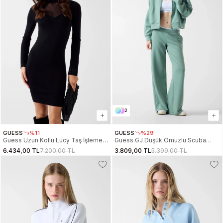
2
GUESS
%11
GUESS
%29
Guess Uzun Kollu Lucy Taş İşlemeli
Guess GJ Düşük Omuzlu Scuba
Triko Kadın Siyah Elbise
Eşofman Kadın Yeşil Sweatshirt
6.434,00 TL
7.200,00 TL
3.809,00 TL
5.399,00 TL
W6RK61Z4842-JBLK
W6RQ10KD122-G8FD