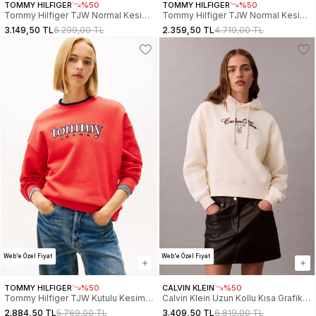
TOMMY HILFIGER
%50
TOMMY HILFIGER
%50
Tommy Hilfiger TJW Normal Kesim
Tommy Hilfiger TJW Normal Kesim
Gümüş Yazılı Boydan Fermuarlı
TJ Bayraklı Bisiklet Yaka Kadın
3.149,50 TL
6.299,00 TL
2.359,50 TL
4.719,00 TL
Kadın Siyah Sweatshirt
Beyaz Sweatshirt
DW0DW21943BDS
DW0DW22564YBL
Web'e Özel Fiyat
Web'e Özel Fiyat
TOMMY HILFIGER
%50
CALVIN KLEIN
%50
Tommy Hilfiger TJW Kutulu Kesim
Calvin Klein Uzun Kollu Kısa Grafikli
Tommy Aplikeli Bisiklet Yaka Kadın
Kapüşonlu Kadın Beyaz Sweatshirt
2.884,50 TL
5.769,00 TL
3.409,50 TL
6.819,00 TL