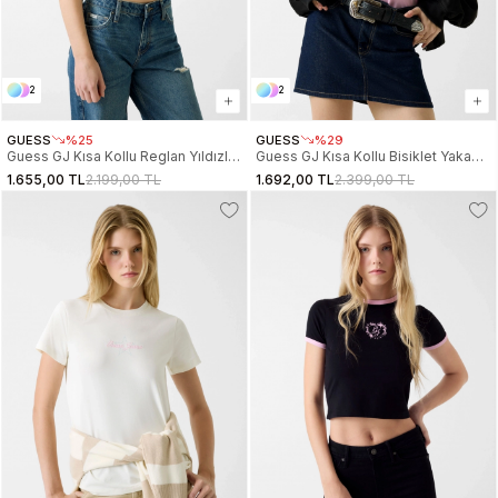
2
2
GUESS
%25
GUESS
%29
Guess GJ Kısa Kollu Reglan Yıldızlı
Guess GJ Kısa Kollu Bisiklet Yaka
Baby Kadın Beyaz Crop
Normal Kesim Yıldız Nakışlı Kadın
1.655,00 TL
2.199,00 TL
1.692,00 TL
2.399,00 TL
W6RI21J1314-G011
Pembe T-Shirt W6RI18J1314-G65F