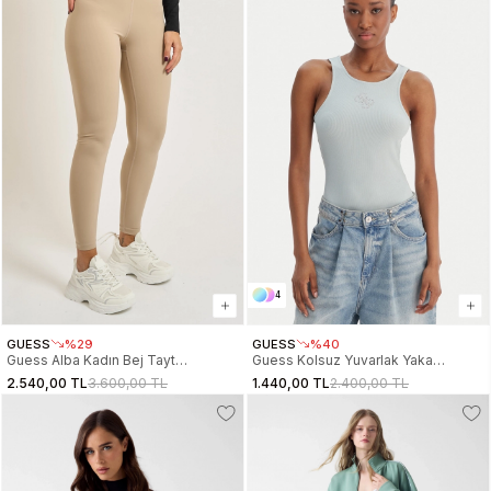
4
GUESS
%29
GUESS
%40
Guess Alba Kadın Bej Tayt
Guess Kolsuz Yuvarlak Yaka
V5BB06K1942-A10L
Guendalina Kadın Yeşil Atlet
2.540,00 TL
3.600,00 TL
1.440,00 TL
2.400,00 TL
W6RP39KD092-G8CC