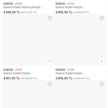
GUESS
%10
GUESS
%10
Guess Kadın Gümüş Kolye
Guess Kadın Kolye
JGUJUBN06013JWRHTU
JGUJUBN05463JWYGTU
4.149,00 TL
4.610,00 TL
3.816,00 TL
4.240,00 TL
GUESS
%10
GUESS
%10
Guess Kadın Kolye
Guess Kadın Kolye
JGUJUBN05437JWYGTU
JGUJUBN05526JWYGTU
4.167,00 TL
4.630,00 TL
3.816,00 TL
4.240,00 TL