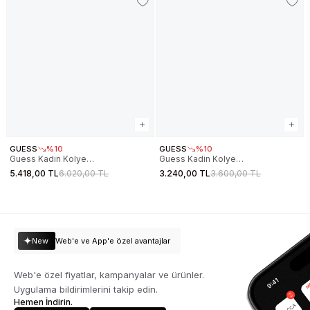
GUESS
%10
GUESS
%10
Guess Kadin Kolye
Guess Kadin Kolye
JGUJUBN05015JWYGTU
JGUJUBN02245JWYGEMTU
5.418,00 TL
6.020,00 TL
3.240,00 TL
3.600,00 TL
New
Web'e ve App'e özel avantajlar
Web'e özel fiyatlar, kampanyalar ve ürünler.
Uygulama bildirimlerini takip edin.
Hemen İndirin.