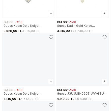
GUESS
%10
GUESS
%10
Guess Kadın Gold Kolye
Guess Kadın Gold Kolye
JGUJUBB06061JWYGRHS
JGUJUBN06201JWYGTU
3.528,00 TL
3.920,00 TL
3.816,00 TL
4.240,00 TL
GUESS
%10
GUESS
%10
Guess Kadın Gold Kolye
Guess JGUJUBN06051JWYGTU
JGUJUBN06073JWYGTU
Kalpli Kadın Kolye
4.149,00 TL
4.610,00 TL
4.149,00 TL
4.610,00 TL