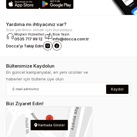
Yardıma mı ihtiyacınız var?
Size yardımcı olmak için buradayız.
Müşteri Hizmetleri
Bize Yazın
0535 717 99 12
info@docca.com.tr
Docca’yı Takip Edin
Bültenimize Kaydolun
En güncel kampanyalar, en yeni ürünler ve
haberler için bültene üye olun
Kaydol
Bizi Ziyaret Edin!
Haritada Göster