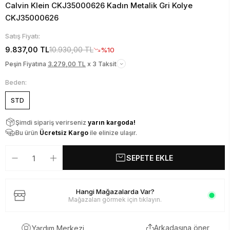
Calvin Klein CKJ35000626 Kadın Metalik Gri Kolye
CKJ35000626
Satış Fiyatı:
9.837,00 TL
10.930,00 TL
%10
Peşin Fiyatına
3.279,00 TL
x 3 Taksit
Beden:
STD
Şimdi sipariş verirseniz
yarın kargoda!
Bu ürün
Ücretsiz Kargo
ile elinize ulaşır.
SEPETE EKLE
Hangi Mağazalarda Var?
Mağazaları görmek için tıklayın.
Arkadaşına öner
Yardım Merkezi