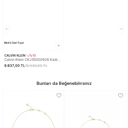
Web'e Özel Fiyat
CALVIN KLEIN
%10
Calvin Klein CKJ35000626 Kadın
Metalik Gri Kolye CKJ35000626
9.837,00 TL
10.930,00 TL
Bunları da Beğenebilirsiniz