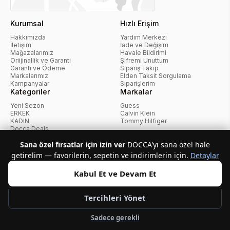
Kurumsal
Hızlı Erişim
Hakkımızda
Yardım Merkezi
İletişim
İade ve Değişim
Mağazalarımız
Havale Bildirimi
Oriijinallik ve Garanti
Şifremi Unuttum
Garanti ve Ödeme
Sipariş Takip
Markalarımız
Elden Taksit Sorgulama
Kampanyalar
Siparişlerim
Kategoriler
Markalar
Yeni Sezon
Guess
ERKEK
Calvin Klein
KADIN
Tommy Hilfiger
Docca Deals
Kampanyalar
Sana özel fırsatlar için izin ver
DOCCA'yı sana özel hale
getirelim — favorilerin, sepetin ve indirimlerin için.
Detaylar
KvKK Politikası
Kullanıcı Sözleşmesi
Mesafeli Satış Sözleşmesi
İptal ve İade Politikası
Çerez Politikası
Kabul Et ve Devam Et
Tercihleri Yönet
Telif Hakkı © 2026 Docca.com.tr Tüm hakları saklıdır.
Sadece gerekli