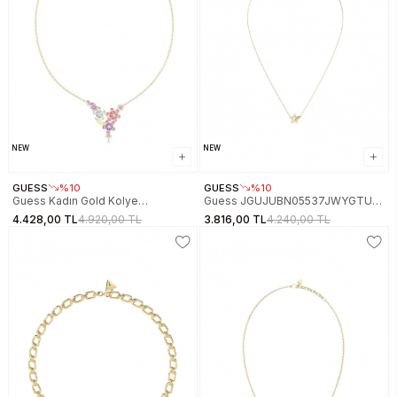
NEW
NEW
GUESS
%10
GUESS
%10
Guess Kadın Gold Kolye
Guess JGUJUBN05537JWYGTU
JGUJUBN05100JWYGMCTU
Yıldız Kadın Kolye
4.428,00 TL
4.920,00 TL
3.816,00 TL
4.240,00 TL