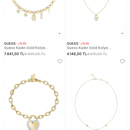
GUESS
%10
GUESS
%10
Guess Kadın Gold Kolye
Guess Kadın Gold Kolye
JGUJUBN06041JWYGTU
JGUJUBN06060JWYGRHTU
7.641,00 TL
8.490,00 TL
4.149,00 TL
4.610,00 TL