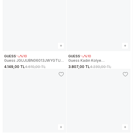
GUESS
%10
GUESS
%10
Guess JGUJUBN06013JWYGTU
Guess Kadın Kolye
Kalpli Kadın Kolye
JGUJUBN05219JWRHTU
4.149,00 TL
4.610,00 TL
3.807,00 TL
4.230,00 TL