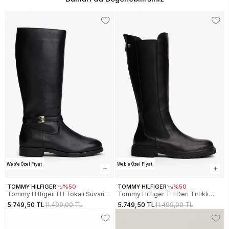
Web'e Özel Fiyat
Web'e Özel Fiyat
TOMMY HILFIGER
%50
TOMMY HILFIGER
%50
Tommy Hilfiger TH Tokalı Süvari
Tommy Hilfiger TH Deri Tırtıklı
Stili Uzun Deri Kadın Siyah Bot
Tabanlı Uzun Kadın Siyah Bot
5.749,50 TL
11.499,00 TL
5.749,50 TL
11.499,00 TL
FW0FW08873BDS
FW0FW08985BDS