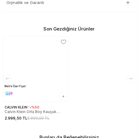
Orjinallik ve Garanti
Son Gezdiğiniz Ürünler
Web'e Özel Fiyat
2
CALVIN KLEIN
%50
Calvin Klein Orta Boy Kauçuk
Yağmur Kadın Gri Bot
2.999,50 TL
5.999,00 TL
YW0YW02004-PA8
Bunları da Beğenebilirsiniz