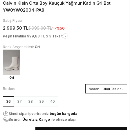
Calvin Klein Orta Boy Kauçuk Yağmur Kadın Gri Bot
YW0YW02004-PA8
Satış Fiyatı:
2.999,50 TL
5.999,00 TL
%50
Peşin Fiyatına
999,83 TL
x 3 Taksit
Renk Seçenekleri:
Gri
Gri
Beden:
Beden - Ölçü Tablosu
36
37
38
39
40
Şimdi sipariş verirseniz
bugün kargoda!
Bu ürün
Ücretsiz Kargo
ile elinize ulaşır.