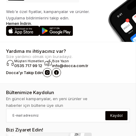
Web'e özel fiyatlar, kampanyalar ve ürünler.
Uygulama bildirimlerini takip edin.
Hemen İndirin.
Yardıma mı ihtiyacınız var?
Size yardımcı olmak için buradayız.
Müşteri Hizmetleri
Bize Yazın
0535 717 99 12
info@docca.com.tr
Docca’yı Takip Edin
Bültenimize Kaydolun
En güncel kampanyalar, en yeni ürünler ve
haberler için bültene üye olun
Kaydol
Bizi Ziyaret Edin!