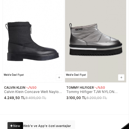
Web'e Özel Fiyat
Web'e Özel Fiyat
CALVIN KLEIN
%50
TOMMY HILFIGER
%50
Calvin Klein Concave Welt Naylon
Tommy Hilfiger TJW NYLON
Tamamı Baskılı Kadın Siyah Bot
FLATFORM BOOT WL Kadın
4.249,50 TL
8.499,00 TL
3.100,00 TL
6.200,00 TL
YW0YW02073-BEH
Metalik Gri Bot EN0EN02689TRH
New
Web'e ve App'e özel avantajlar