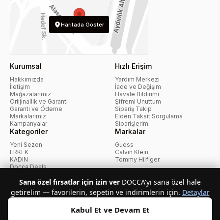
Haritada Göster
Kurumsal
Hızlı Erişim
Hakkımızda
Yardım Merkezi
İletişim
İade ve Değişim
Mağazalarımız
Havale Bildirimi
Oriijinallik ve Garanti
Şifremi Unuttum
Garanti ve Ödeme
Sipariş Takip
Markalarımız
Elden Taksit Sorgulama
Kampanyalar
Siparişlerim
Kategoriler
Markalar
Yeni Sezon
Guess
ERKEK
Calvin Klein
KADIN
Tommy Hilfiger
Docca Deals
Kampanyalar
Sana özel fırsatlar için izin ver
DOCCA'yı sana özel hale
getirelim — favorilerin, sepetin ve indirimlerin için.
Detaylar
KvKK Politikası
Kullanıcı Sözleşmesi
Mesafeli Satış Sözleşmesi
İptal ve İade Politikası
Çerez Politikası
Kabul Et ve Devam Et