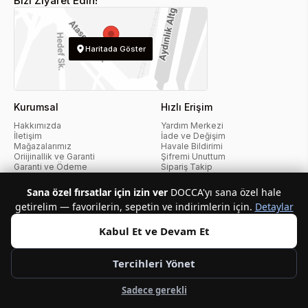
Bizi Ziyaret Edin!
Haritada Göster
Kurumsal
Hızlı Erişim
Hakkımızda
Yardım Merkezi
İletişim
İade ve Değişim
Mağazalarımız
Havale Bildirimi
Oriijinallik ve Garanti
Şifremi Unuttum
Garanti ve Ödeme
Sipariş Takip
Markalarımız
Elden Taksit Sorgulama
Kampanyalar
Siparişlerim
Sana özel fırsatlar için izin ver
DOCCA'yı sana özel hale
Kategoriler
Markalar
getirelim — favorilerin, sepetin ve indirimlerin için.
Detaylar
Yeni Sezon
Guess
ERKEK
Calvin Klein
Kabul Et ve Devam Et
KADIN
Tommy Hilfiger
Docca Deals
Kampanyalar
Tercihleri Yönet
Sadece gerekli
KvKK Politikası
Kullanıcı Sözleşmesi
Mesafeli Satış Sözleşmesi
İptal ve İade Politikası
Çerez Politikası