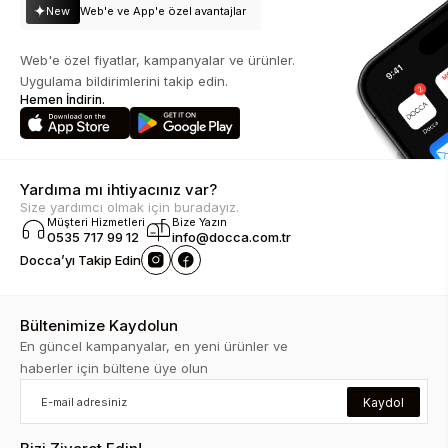
New
Web'e ve App'e özel avantajlar
Web'e özel fiyatlar, kampanyalar ve ürünler.
Uygulama bildirimlerini takip edin.
Hemen İndirin.
Yardıma mı ihtiyacınız var?
Size yardımcı olmak için buradayız.
Müşteri Hizmetleri
Bize Yazın
0535 717 99 12
info@docca.com.tr
Docca’yı Takip Edin
Bültenimize Kaydolun
En güncel kampanyalar, en yeni ürünler ve
haberler için bültene üye olun
Kaydol