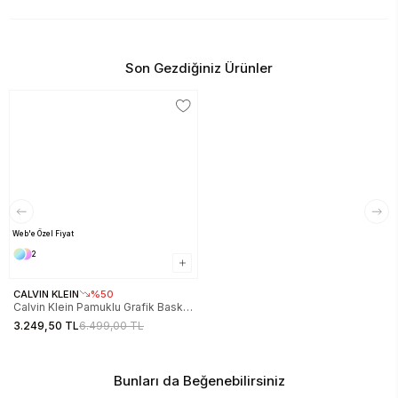
Son Gezdiğiniz Ürünler
Web'e Özel Fiyat
2
CALVIN KLEIN
%50
Calvin Klein Pamuklu Grafik Baskılı
Kadın Siyah Kazak LV047C311G-
3.249,50 TL
6.499,00 TL
UB1
Bunları da Beğenebilirsiniz