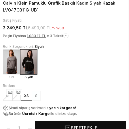
Calvin Klein Pamuklu Grafik Baskılı Kadın Siyah Kazak
LV047C311G-UB1
Satış Fiyatı:
3.249,50 TL
6.499,00 TL
%50
Peşin Fiyatına
1.083,17 TL
x 3 Taksit
Renk Seçenekleri:
Siyah
Gri
Siyah
Beden:
M
L
XS
S
Şimdi sipariş verirseniz
yarın kargoda!
Bu ürün
Ücretsiz Kargo
ile elinize ulaşır.
SEPETE EKLE