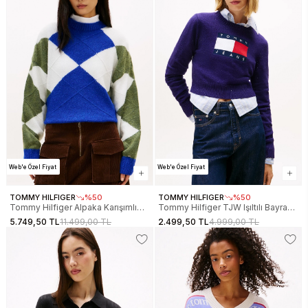
Web'e Özel Fiyat
Web'e Özel Fiyat
TOMMY HILFIGER
%50
TOMMY HILFIGER
%50
Tommy Hilfiger Alpaka Karışımlı
Tommy Hilfiger TJW Işıltılı Bayrak
Baklava Desenli Bisiklet Yaka Uzun
Desenli Kadın Mor Kazak
5.749,50 TL
11.499,00 TL
2.499,50 TL
4.999,00 TL
Kollu Kadın Mavi Kazak
DW0DW21690VLY
WW0WW474640ZU