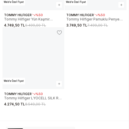
Web'e Özel Fiyat
Web'e Özel Fiyat
TOMMY HILFIGER
%50
TOMMY HILFIGER
%50
Tommy Hilfiger Yün Kaşmir
Tommy Hilfiger Pamuklu Penye
Karışımlı Saç Örgülü V Yaka Uzun
Grafik Baskılı Bisiklet Yaka Uzun
4.749,50 TL
9.499,00 TL
3.749,50 TL
7.499,00 TL
Kollu Kadın Lacivert Kazak
Kollu Kadın Lacivert Kazak
WW0WW464170Z0
WW0WW473040BI
Web'e Özel Fiyat
TOMMY HILFIGER
%50
Tommy Hilfiger LYOCELL SILK RLX
C-NK LS SWT Kadın Kazak
4.274,50 TL
8.549,00 TL
WW0WW444760A4