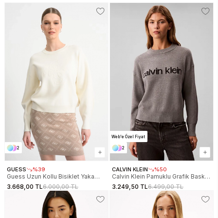
Web'e Özel Fiyat
2
2
GUESS
%39
CALVIN KLEIN
%50
Guess Uzun Kollu Bisiklet Yaka
Calvin Klein Pamuklu Grafik Baskılı
Parker 4G Logolu Triko Kadın
Kadın Gri Kazak LV047C311G-P7E
3.668,00 TL
6.000,00 TL
3.249,50 TL
6.499,00 TL
Beyaz Triko W6RR48Z26I2-G047