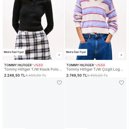
Web'e Özel Fiyat
Web'e Özel Fiyat
TOMMY HILFIGER
%50
TOMMY HILFIGER
%50
Tommy Hilfiger TJW Klasik Polo
Tommy Hilfiger TJW Çizgili Logolu
Uzun Kollu Kadın Siyah Kazak
Kadın Beyaz Kazak
2.249,50 TL
4.499,00 TL
2.749,50 TL
5.499,00 TL
DW0DW21829BDS
DW0DW21682YBH