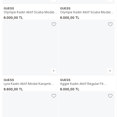
GUESS
GUESS
Olympe Kadın Aktif Scuba Modal
Olympe Kadın Aktif Scuba Modal
Karışımlı Relaxed Fit Eşofman Altı
Karışımlı Relaxed Fit Eşofman Altı
6.000,00 TL
6.000,00 TL
GUESS
GUESS
Lyra Kadın Aktif Modal Karışımlı
Aggie Kadın Aktif Regular Fit
Regular Fit Eşofman Altı
Scuba Eşofman Altı
6.600,00 TL
6.000,00 TL