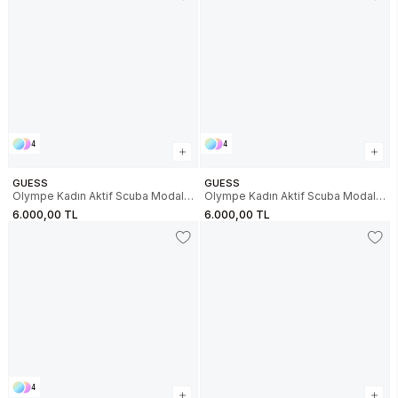
4
4
GUESS
GUESS
Olympe Kadın Aktif Scuba Modal
Olympe Kadın Aktif Scuba Modal
Karışımlı Relaxed Fit Eşofman Altı
Karışımlı Relaxed Fit Eşofman Altı
6.000,00 TL
6.000,00 TL
4