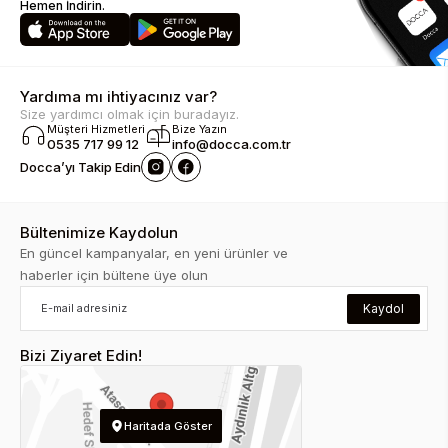
Hemen İndirin.
Yardıma mı ihtiyacınız var?
Size yardımcı olmak için buradayız.
Müşteri Hizmetleri
Bize Yazın
0535 717 99 12
info@docca.com.tr
Docca’yı Takip Edin
Bültenimize Kaydolun
En güncel kampanyalar, en yeni ürünler ve
haberler için bültene üye olun
Kaydol
Bizi Ziyaret Edin!
Haritada Göster