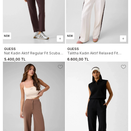
NEW
NEW
GUESS
GUESS
Nat Kadın Aktif Regular Fit Scuba
Talitha Kadın Aktif Relaxed Fit
Eşofman Altı
Eşofman Altı
5.400,00 TL
6.600,00 TL