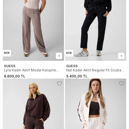
NEW
NEW
GUESS
GUESS
Lyra Kadın Aktif Modal Karışımlı
Nat Kadın Aktif Regular Fit Scuba
Regular Fit Eşofman Altı
Eşofman Altı
6.600,00 TL
5.400,00 TL