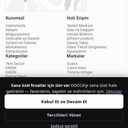
Kurumsal
Hızlı Erişim
Hakkımızda
Yardım Merkezi
İletişim
İade ve Değişim
Mağazalarımız
Havale Bildirimi
Oriijinallik ve Garanti
Şifremi Unuttum
Garanti ve Ödeme
Sipariş Takip
Markalarımız
Elden Taksit Sorgulama
Kampanyalar
Siparişlerim
Kategoriler
Markalar
Yeni Sezon
Guess
ERKEK
Calvin Klein
KADIN
Tommy Hilfiger
Docca Deals
Kampanyalar
Sana özel fırsatlar için izin ver
DOCCA'yı sana özel hale
getirelim — favorilerin, sepetin ve indirimlerin için.
Detaylar
KvKK Politikası
Kullanıcı Sözleşmesi
Mesafeli Satış Sözleşmesi
İptal ve İade Politikası
Çerez Politikası
Kabul Et ve Devam Et
Tercihleri Yönet
Telif Hakkı © 2026 Docca.com.tr Tüm hakları saklıdır.
Sadece gerekli