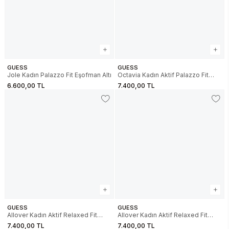
GUESS
GUESS
Jole Kadın Palazzo Fit Eşofman Altı
Octavia Kadın Aktif Palazzo Fit
Eşofman Altı
6.600,00 TL
7.400,00 TL
GUESS
GUESS
Allover Kadın Aktif Relaxed Fit
Allover Kadın Aktif Relaxed Fit
Eşofman Altı
Eşofman Altı
7.400,00 TL
7.400,00 TL