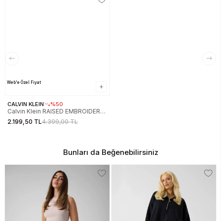
Web'e Özel Fiyat
CALVIN KLEIN
%50
Calvin Klein RAISED EMBROIDERY
CK JOG PANT Kadın Eşofman Altı
2.199,50 TL
4.399,00 TL
J20J224841-PAN
Bunları da Beğenebilirsiniz