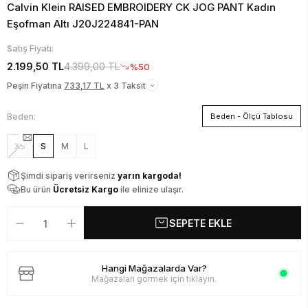
Calvin Klein RAISED EMBROIDERY CK JOG PANT Kadın
Eşofman Altı J20J224841-PAN
Satış Fiyatı:
2.199,50 TL
4.399,00 TL
%50
Peşin Fiyatına
733,17 TL
x 3 Taksit
Beden:
Beden - Ölçü Tablosu
XS
S
M
L
Şimdi sipariş verirseniz
yarın kargoda!
Bu ürün
Ücretsiz Kargo
ile elinize ulaşır.
SEPETE EKLE
Hangi Mağazalarda Var?
Mağazaları görmek için tıklayın.