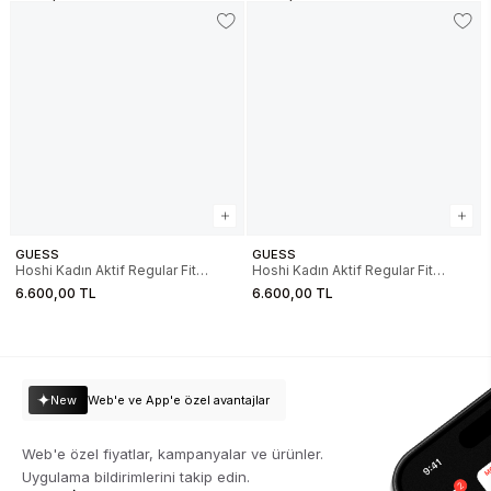
GUESS
GUESS
Hoshi Kadın Aktif Regular Fit
Hoshi Kadın Aktif Regular Fit
Scuba Eşofman Altı
Scuba Eşofman Altı
6.600,00 TL
6.600,00 TL
New
Web'e ve App'e özel avantajlar
Web'e özel fiyatlar, kampanyalar ve ürünler.
Uygulama bildirimlerini takip edin.