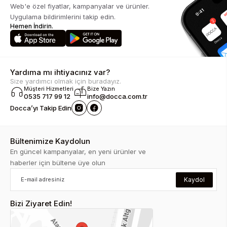
Web'e özel fiyatlar, kampanyalar ve ürünler.
Uygulama bildirimlerini takip edin.
Hemen İndirin.
Yardıma mı ihtiyacınız var?
Size yardımcı olmak için buradayız.
Müşteri Hizmetleri
Bize Yazın
0535 717 99 12
info@docca.com.tr
Docca’yı Takip Edin
Bültenimize Kaydolun
En güncel kampanyalar, en yeni ürünler ve
haberler için bültene üye olun
Kaydol
Bizi Ziyaret Edin!