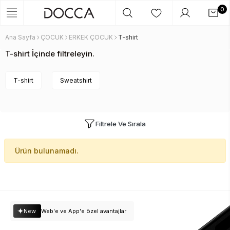
0
Ana Sayfa
ÇOCUK
ERKEK ÇOCUK
T-shirt
T-shirt İçinde filtreleyin.
T-shirt
Sweatshirt
Filtrele Ve Sırala
Ürün bulunamadı.
New
Web'e ve App'e özel avantajlar