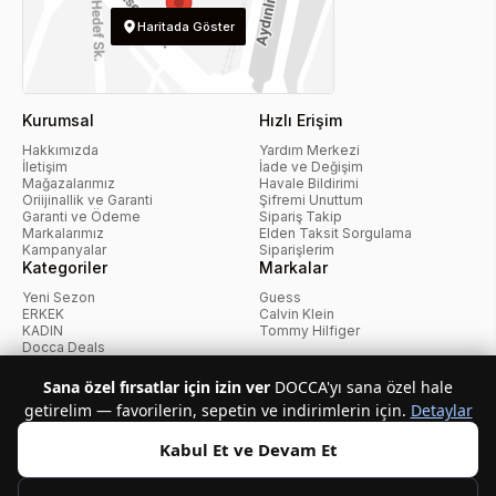
Haritada Göster
Kurumsal
Hızlı Erişim
Hakkımızda
Yardım Merkezi
İletişim
İade ve Değişim
Mağazalarımız
Havale Bildirimi
Oriijinallik ve Garanti
Şifremi Unuttum
Garanti ve Ödeme
Sipariş Takip
Markalarımız
Elden Taksit Sorgulama
Kampanyalar
Siparişlerim
Kategoriler
Markalar
Yeni Sezon
Guess
ERKEK
Calvin Klein
KADIN
Tommy Hilfiger
Docca Deals
Kampanyalar
Sana özel fırsatlar için izin ver
DOCCA'yı sana özel hale
getirelim — favorilerin, sepetin ve indirimlerin için.
Detaylar
KvKK Politikası
Kullanıcı Sözleşmesi
Mesafeli Satış Sözleşmesi
İptal ve İade Politikası
Çerez Politikası
Kabul Et ve Devam Et