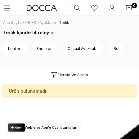
0
Ana Sayfa
ERKEK
Ayakkabı
Terlik
Terlik İçinde filtreleyin.
Loafer
Sneaker
Casual Ayakkabı
Bot
Filtrele Ve Sırala
Ürün bulunamadı.
New
Web'e ve App'e özel avantajlar