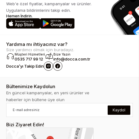
Web'e özel fiyatlar, kampanyalar ve ürünler.
Uygulama bildirimlerini takip edin.
Hemen İndirin.
Yardıma mı ihtiyacınız var?
Size yardımcı olmak için buradayız.
Müşteri Hizmetleri
Bize Yazın
0535 717 99 12
info@docca.com.tr
Docca’yı Takip Edin
Bültenimize Kaydolun
En güncel kampanyalar, en yeni ürünler ve
haberler için bültene üye olun
Kaydol
Bizi Ziyaret Edin!