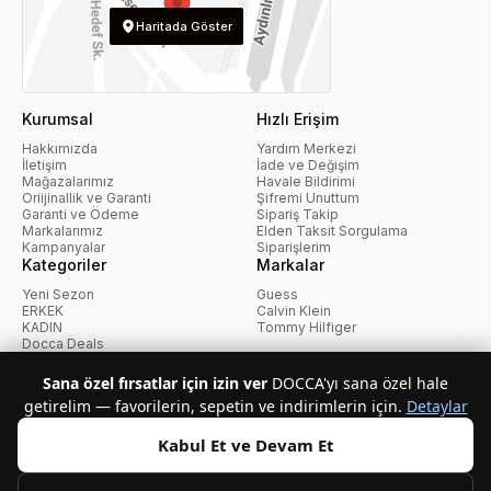
Haritada Göster
Kurumsal
Hızlı Erişim
Hakkımızda
Yardım Merkezi
İletişim
İade ve Değişim
Mağazalarımız
Havale Bildirimi
Oriijinallik ve Garanti
Şifremi Unuttum
Garanti ve Ödeme
Sipariş Takip
Markalarımız
Elden Taksit Sorgulama
Kampanyalar
Siparişlerim
Kategoriler
Markalar
Yeni Sezon
Guess
ERKEK
Calvin Klein
KADIN
Tommy Hilfiger
Docca Deals
Kampanyalar
Sana özel fırsatlar için izin ver
DOCCA'yı sana özel hale
getirelim — favorilerin, sepetin ve indirimlerin için.
Detaylar
KvKK Politikası
Kullanıcı Sözleşmesi
Mesafeli Satış Sözleşmesi
İptal ve İade Politikası
Çerez Politikası
Kabul Et ve Devam Et