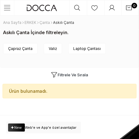
0
Ana Sayfa
ERKEK
Çanta
Askılı Çanta
Askılı Çanta İçinde filtreleyin.
Çapraz Çanta
Valiz
Laptop Çantası
Filtrele Ve Sırala
Ürün bulunamadı.
New
Web'e ve App'e özel avantajlar