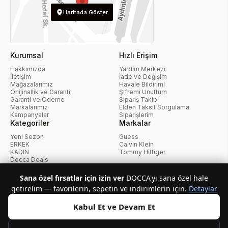
Haritada Göster
Kurumsal
Hızlı Erişim
Hakkımızda
Yardım Merkezi
İletişim
İade ve Değişim
Mağazalarımız
Havale Bildirimi
Oriijinallik ve Garanti
Şifremi Unuttum
Garanti ve Ödeme
Sipariş Takip
Markalarımız
Elden Taksit Sorgulama
Kampanyalar
Siparişlerim
Kategoriler
Markalar
Yeni Sezon
Guess
ERKEK
Calvin Klein
KADIN
Tommy Hilfiger
Docca Deals
Kampanyalar
Sana özel fırsatlar için izin ver
DOCCA'yı sana özel hale
getirelim — favorilerin, sepetin ve indirimlerin için.
Detaylar
KvKK Politikası
Kullanıcı Sözleşmesi
Mesafeli Satış Sözleşmesi
İptal ve İade Politikası
Çerez Politikası
Kabul Et ve Devam Et