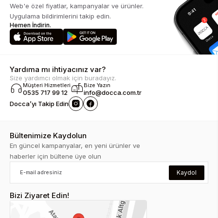
Web'e özel fiyatlar, kampanyalar ve ürünler.
Uygulama bildirimlerini takip edin.
Hemen İndirin.
Yardıma mı ihtiyacınız var?
Size yardımcı olmak için buradayız.
Müşteri Hizmetleri
Bize Yazın
0535 717 99 12
info@docca.com.tr
Docca’yı Takip Edin
Bültenimize Kaydolun
En güncel kampanyalar, en yeni ürünler ve
haberler için bültene üye olun
Kaydol
Bizi Ziyaret Edin!