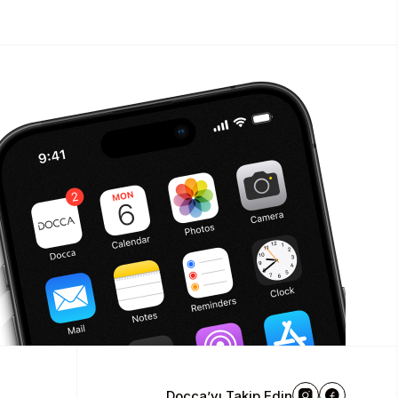
Docca’yı Takip Edin