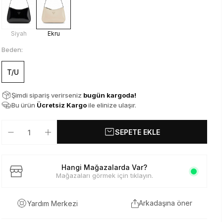
Siyah
Ekru
Beden:
T/U
Şimdi sipariş verirseniz
bugün kargoda!
Bu ürün
Ücretsiz Kargo
ile elinize ulaşır.
SEPETE EKLE
Hangi Mağazalarda Var?
Mağazaları görmek için tıklayın.
Arkadaşına öner
Yardım Merkezi