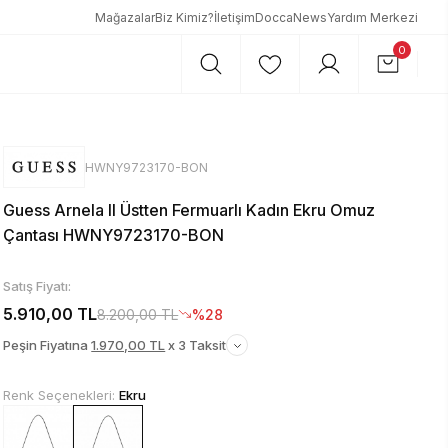
Mağazalar
Biz Kimiz?
İletişim
DoccaNews
Yardım Merkezi
0
HWNY9723170-BON
Guess Arnela II Üstten Fermuarlı Kadın Ekru Omuz
Çantası HWNY9723170-BON
Satış Fiyatı:
5.910,00 TL
8.200,00 TL
%28
Peşin Fiyatına
1.970,00 TL
x 3 Taksit
Renk Seçenekleri:
Ekru