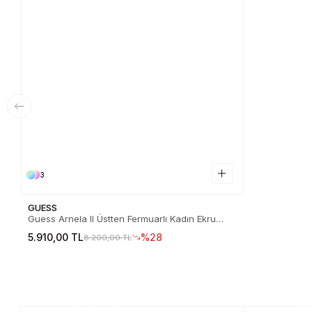
3
GUESS
Guess Arnela II Üstten Fermuarlı Kadın Ekru
Omuz Çantası HWNY9723170-BON
5.910,00 TL
%28
8.200,00 TL