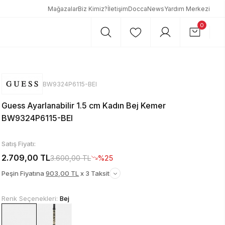
Mağazalar
Biz Kimiz?
İletişim
DoccaNews
Yardım Merkezi
0
BW9324P6115-BEI
Guess Ayarlanabilir 1.5 cm Kadın Bej Kemer
BW9324P6115-BEI
Satış Fiyatı:
2.709,00 TL
3.600,00 TL
%25
Peşin Fiyatına
903,00 TL
x 3 Taksit
Renk Seçenekleri:
Bej