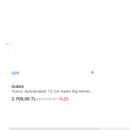
2
GUESS
Guess Ayarlanabilir 1.5 Cm Kadın Bej Kemer
BW9324P6115-BEI
2.709,00 TL
%25
3.600,00 TL