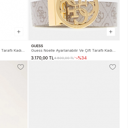
GUESS
 Taraflı Kadın
Guess Noelle Ayarlanabilir Ve Çift Taraflı Kadın
Kemer BW9166P4235-DRT
3.170,00 TL
%34
4.800,00 TL