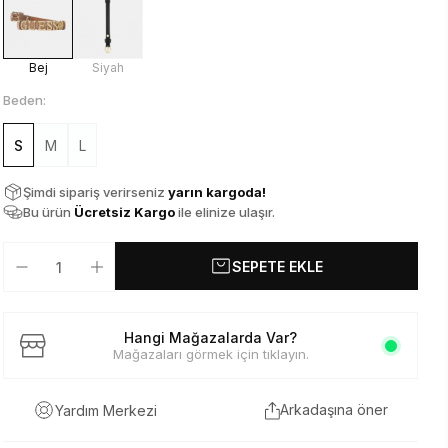
Bej
Siyah
Beden:
S
M
L
Şimdi sipariş verirseniz
yarın kargoda!
Bu ürün
Ücretsiz Kargo
ile elinize ulaşır.
SEPETE EKLE
Hangi Mağazalarda Var?
Mağazaları görmek için tıklayın.
Arkadaşına öner
Yardım Merkezi