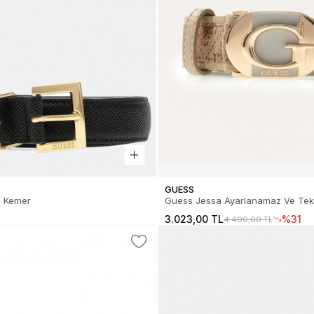
GUESS
ın Kemer
Guess Jessa Ayarlanamaz Ve Tek 
Kadın Kahverengi Kemer BW9360
3.023,00 TL
%31
4.400,00 TL