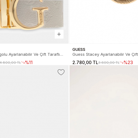
GUESS
olu Ayarlanabilir Ve Çift Taraflı
Guess Stacey Ayarlanabilir Ve Çift
Kemer BW7861P3430-DRM
Kemer BW9319P6135-DSH
%11
2.780,00 TL
%23
4.800,00 TL
3.600,00 TL