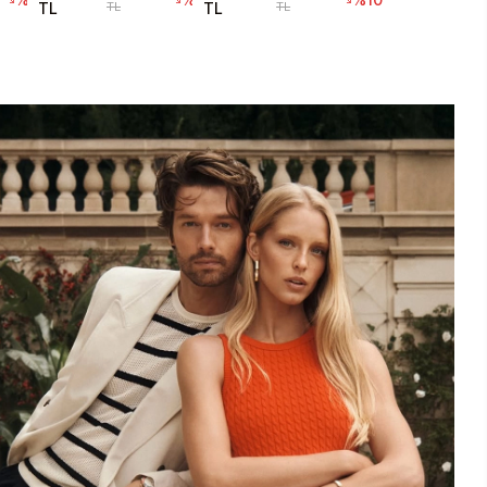
TL
TL
TL
TL
GUGW1133G1
GUGW1130G5