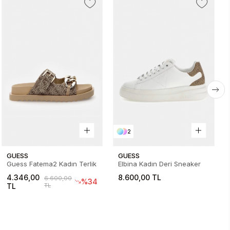
2
GUESS
GUESS
Guess Fatema2 Kadın Terlik
Elbina Kadın Deri Sneaker
4.346,00
8.600,00 TL
6.600,00
%34
TL
TL