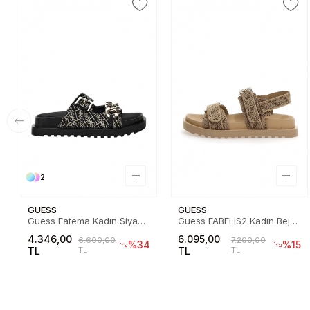
2
GUESS
GUESS
Guess Fatema Kadın Siyah
Guess FABELIS2 Kadın Bej
Terlik FL6FATFAL03-BLKPL
Sandalet FL6FB2FAL03-
4.346,00
6.095,00
6.600,00
7.200,00
BEIBR
%34
%15
TL
TL
TL
TL