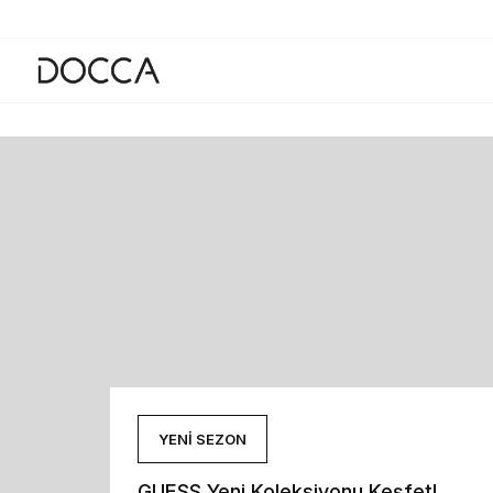
YENİ SEZON
YENİ SEZONDA %40'A VARAN İNDİR