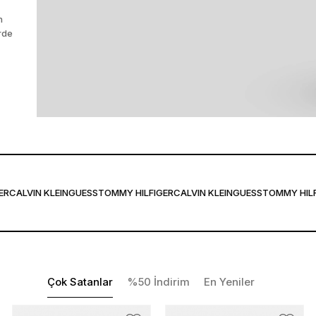
Guess
ndeki
CALVIN KLEIN
GUESS
TOMMY HILFIGER
CALVIN KLEIN
GUESS
TOMMY HILFIG
Çok Satanlar
%50 İndirim
En Yeniler