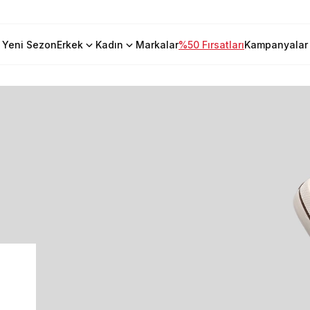
Yeni Sezon
Erkek
Kadın
Markalar
%50 Fırsatları
Kampanyalar
İM