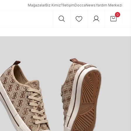
Mağazalar
Biz Kimiz?
İletişim
DoccaNews
Yardım Merkezi
0