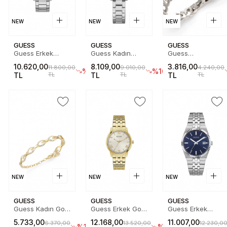
NEW
NEW
NEW
GUESS
GUESS
GUESS
Guess Erkek
Guess Kadın
Guess
Metalik Gri Kol
Metalik Gri Kol
JGUJUMB05070J
10.620,00
8.109,00
3.816,00
11.800,00
9.010,00
4.240,00
Saati
Saati
Erkek Bileklik
%10
%10
TL
TL
TL
TL
TL
TL
GUGW0900G6
GUGW0841L6
NEW
NEW
NEW
GUESS
GUESS
GUESS
Guess Kadın Gold
Guess Erkek Gold
Guess Erkek
Bileklik
Kol Saati
Metalik Gri Kol
5.733,00
12.168,00
11.007,00
6.370,00
13.520,00
12.230,0
JGUJUBB06341JWYGS
GUGW1153G2
Saati
%10
%10