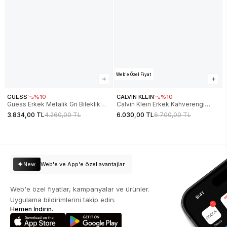
Web'e Özel Fiyat
GUESS
%10
CALVIN KLEIN
%10
Guess Erkek Metalik Gri Bileklik
Calvin Klein Erkek Kahverengi
JGUJUMB04001JWSTBKS
Bileklik CKJ35000570
3.834,00 TL
4.260,00 TL
6.030,00 TL
6.700,00 TL
New
Web'e ve App'e özel avantajlar
Web'e özel fiyatlar, kampanyalar ve ürünler.
Uygulama bildirimlerini takip edin.
Hemen İndirin.