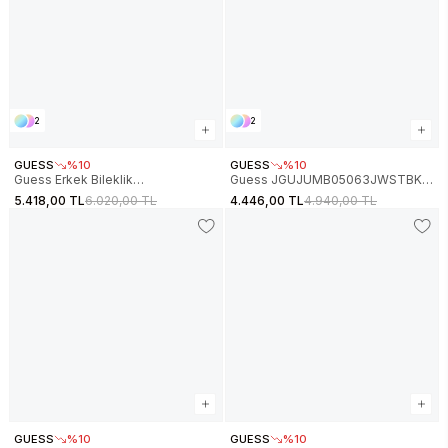
2
2
GUESS
%10
GUESS
%10
Guess Erkek Bileklik
Guess JGUJUMB05063JWSTBKS
JGUJUMB04032JWSTBKTU
Erkek Bileklik
5.418,00 TL
6.020,00 TL
4.446,00 TL
4.940,00 TL
GUESS
%10
GUESS
%10