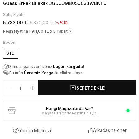
Guess Erkek Bileklik JGUJUMB05003JWBKTU
Satış Fiyatı:
5.733,00 TL
6.370,00 TL
%10
Peşin Fiyatına
1.911,00 TL
x 3 Taksit
Beden:
STD
Şimdi sipariş verirseniz
bugün kargoda!
Bu ürün
Ücretsiz Kargo
ile elinize ulaşır.
SEPETE EKLE
Hangi Mağazalarda Var?
Mağazaları görmek için tıklayın.
Arkadaşına öner
Yardım Merkezi