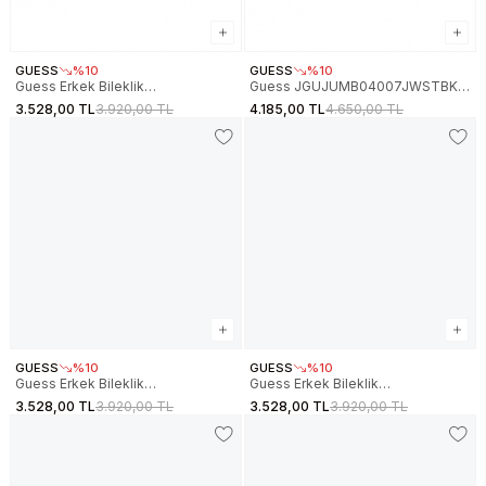
GUESS
%10
GUESS
%10
Guess Erkek Bileklik
Guess JGUJUMB04007JWSTBKS
JGUJUMB05109JWYGS
Erkek Bileklik
3.528,00 TL
3.920,00 TL
4.185,00 TL
4.650,00 TL
GUESS
%10
GUESS
%10
Guess Erkek Bileklik
Guess Erkek Bileklik
JGUJUMB05102JWSTS
JGUJUMB05107JWYGS
3.528,00 TL
3.920,00 TL
3.528,00 TL
3.920,00 TL