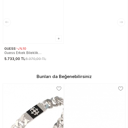
GUESS
%10
Guess Erkek Bileklik
JGUJUMB05003JWBKTU
5.733,00 TL
6.370,00 TL
Bunları da Beğenebilirsiniz