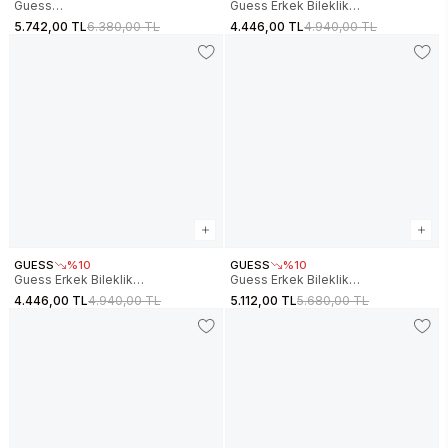
Guess
Guess Erkek Bileklik
JGUJUMB05065JWSTBKTU Erkek
JGUJUMB05009JWYGS
5.742,00 TL
6.380,00 TL
4.446,00 TL
4.940,00 TL
Bileklik
GUESS
%10
GUESS
%10
Guess Erkek Bileklik
Guess Erkek Bileklik
JGUJUMB05009JWSTS
JGUJUMB05005JWSTS
4.446,00 TL
4.940,00 TL
5.112,00 TL
5.680,00 TL