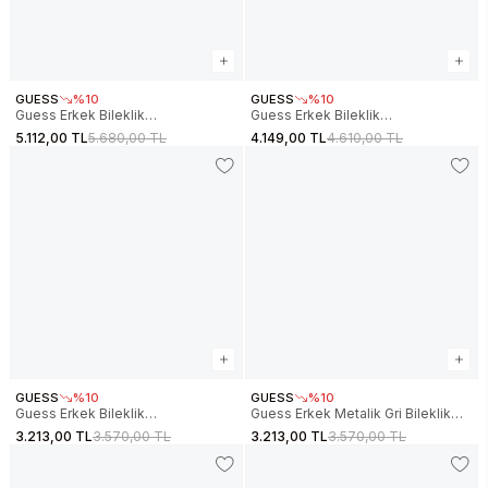
GUESS
%10
GUESS
%10
Guess Erkek Bileklik
Guess Erkek Bileklik
JGUJUMB05051JWASS
JGUJUMB05018JWSTBKS
5.112,00 TL
5.680,00 TL
4.149,00 TL
4.610,00 TL
GUESS
%10
GUESS
%10
Guess Erkek Bileklik
Guess Erkek Metalik Gri Bileklik
JGUJUMB04462JWBKBBS
JGUJUMB01309JWSTS
3.213,00 TL
3.570,00 TL
3.213,00 TL
3.570,00 TL