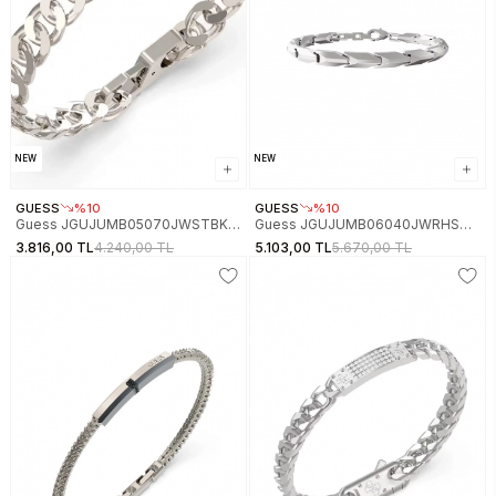
NEW
NEW
GUESS
%10
GUESS
%10
Guess JGUJUMB05070JWSTBKS
Guess JGUJUMB06040JWRHS
Erkek Bileklik
Erkek Bileklik
3.816,00 TL
4.240,00 TL
5.103,00 TL
5.670,00 TL