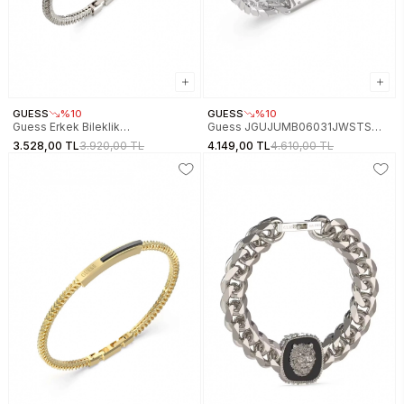
GUESS
%10
GUESS
%10
Guess Erkek Bileklik
Guess JGUJUMB06031JWSTS
JGUJUMB05105JWSTS
Erkek Bileklik
3.528,00 TL
3.920,00 TL
4.149,00 TL
4.610,00 TL