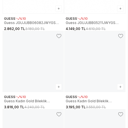
GUESS
%10
GUESS
%10
Guess JGUJUBB06082JWYGS
Guess JGUJUBB05211JWYGS
Kalpli Kadın Bileklik
Kalpli Kadın Bileklik
2.862,00 TL
3.180,00 TL
4.149,00 TL
4.610,00 TL
GUESS
%10
GUESS
%10
Guess Kadın Gold Bileklik
Guess Kadın Gold Bileklik
JGUJUBB05503JWYGS
JGUJUBB06149JWYGS
3.816,00 TL
4.240,00 TL
3.195,00 TL
3.550,00 TL