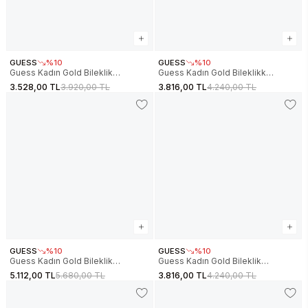
GUESS
%10
GUESS
%10
Guess Kadın Gold Bileklik
Guess Kadın Gold Bileklikk
JGUJUBB05413JWYGRSS
JGUJUBB05406JWYGS
3.528,00 TL
3.920,00 TL
3.816,00 TL
4.240,00 TL
GUESS
%10
GUESS
%10
Guess Kadın Gold Bileklik
Guess Kadın Gold Bileklik
JGUJUBB05404JWYGPKS
JGUJUBB06200JWRHS
5.112,00 TL
5.680,00 TL
3.816,00 TL
4.240,00 TL