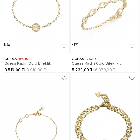
NEW
NEW
GUESS
%10
GUESS
%10
Guess Kadın Gold Bileklik
Guess Kadın Gold Bileklik
JGUJUBB06462JWYGS
JGUJUBB06341JWYGS
3.519,00 TL
3.910,00 TL
5.733,00 TL
6.370,00 TL