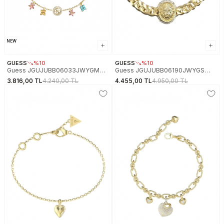
NEW
GUESS
%10
GUESS
%10
Guess JGUJUBB06033JWYGMCS
Guess JGUJUBB06190JWYGS
Kadın Bileklik
Kadın Bileklik
3.816,00 TL
4.240,00 TL
4.455,00 TL
4.950,00 TL