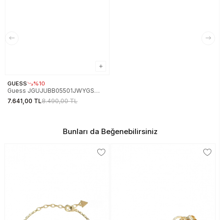
GUESS
%10
Guess JGUJUBB05501JWYGS
Kadın Bileklik
7.641,00 TL
8.490,00 TL
Bunları da Beğenebilirsiniz