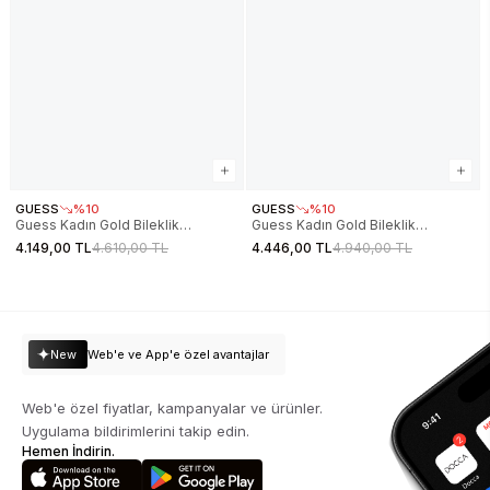
GUESS
%10
GUESS
%10
Guess Kadın Gold Bileklik
Guess Kadın Gold Bileklik
JGUJUBB06079JWYGS
JGUJUBB06071JWYGS
4.149,00 TL
4.610,00 TL
4.446,00 TL
4.940,00 TL
New
Web'e ve App'e özel avantajlar
Web'e özel fiyatlar, kampanyalar ve ürünler.
Uygulama bildirimlerini takip edin.
Hemen İndirin.