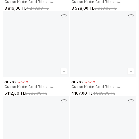
Guess Kadın Gold Bileklik
Guess Kadın Gold Bileklik
JGUJUBB06033JWYGS
JGUJUBB06009JWYGS
3.816,00 TL
4.240,00 TL
3.528,00 TL
3.920,00 TL
GUESS
%10
GUESS
%10
Guess Kadın Gold Bileklik
Guess Kadın Gold Bileklik
JGUJUBB05433JWYGS
JGUJUBB05445JWYGS
5.112,00 TL
5.680,00 TL
4.167,00 TL
4.630,00 TL