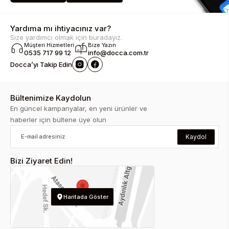
Yardıma mı ihtiyacınız var?
Size yardımcı olmak için buradayız.
Müşteri Hizmetleri
Bize Yazın
0535 717 99 12
info@docca.com.tr
Docca’yı Takip Edin
Bültenimize Kaydolun
En güncel kampanyalar, en yeni ürünler ve
haberler için bültene üye olun
Kaydol
Bizi Ziyaret Edin!
Haritada Göster