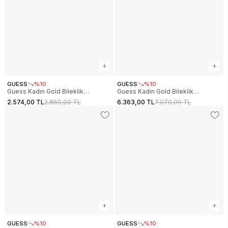
GUESS
%10
GUESS
%10
Guess Kadın Gold Bileklik
Guess Kadın Gold Bileklik
JGUJUBB06057JWYGS
JGUJUBB06042JWYGS
2.574,00 TL
2.860,00 TL
6.363,00 TL
7.070,00 TL
GUESS
%10
GUESS
%10