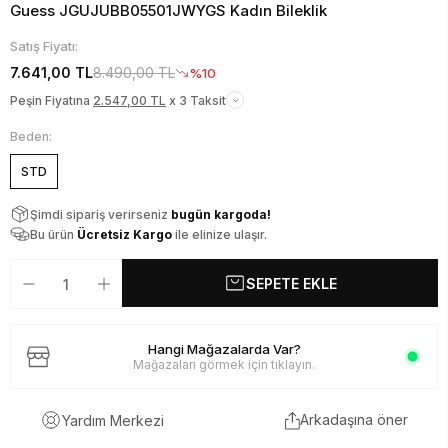
Guess JGUJUBB05501JWYGS Kadın Bileklik
Satış Fiyatı:
7.641,00 TL
8.490,00 TL
%10
Peşin Fiyatına
2.547,00 TL
x 3 Taksit
Beden:
STD
Şimdi sipariş verirseniz
bugün kargoda!
Bu ürün
Ücretsiz Kargo
ile elinize ulaşır.
SEPETE EKLE
Hangi Mağazalarda Var?
Mağazaları görmek için tıklayın.
Arkadaşına öner
Yardım Merkezi