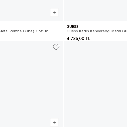
GUESS
Pembe Güneş Gözlük
Guess Kadın Kahverengi Metal G
8S
01.79.0000533E
4.785,00 TL