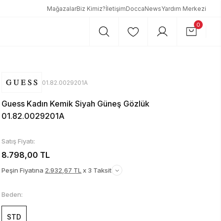
Mağazalar
Biz Kimiz?
İletişim
DoccaNews
Yardım Merkezi
0
01.82.0029201A
Guess Kadın Kemik Siyah Güneş Gözlük
01.82.0029201A
Satış Fiyatı:
8.798,00 TL
Peşin Fiyatına
2.932,67 TL
x 3 Taksit
Beden:
STD