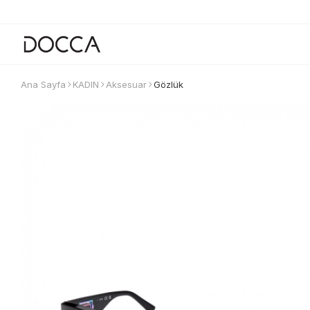
Ana Sayfa
KADIN
Aksesuar
Gözlük