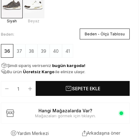
Siyah
Beyaz
Beden:
Beden - Ölçü Tablosu
36
37
38
39
40
41
Şimdi sipariş verirseniz
bugün kargoda!
Bu ürün
Ücretsiz Kargo
ile elinize ulaşır.
SEPETE EKLE
Hangi Mağazalarda Var?
Mağazaları görmek için tıklayın.
Arkadaşına öner
Yardım Merkezi