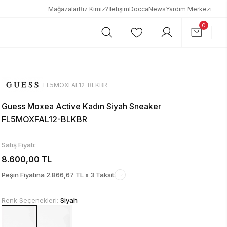
Mağazalar
Biz Kimiz?
İletişim
DoccaNews
Yardım Merkezi
0
FL5MOXFAL12-BLKBR
Guess Moxea Active Kadın Siyah Sneaker
FL5MOXFAL12-BLKBR
Satış Fiyatı:
8.600,00 TL
Peşin Fiyatına
2.866,67 TL
x 3 Taksit
Renk Seçenekleri:
Siyah