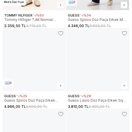
Web'e Özel Fiyat
2
TOMMY HILFIGER
%50
GUESS
%34
Tommy Hilfiger TJM Normal
Guess Spiros Düz Paça Erkek Mavi
Kesim Amblemli Erkek Beyaz
Eşofman Altı Z6GB14K3211-G7R1
2.359,50 TL
4.719,00 TL
4.346,00 TL
6.600,00 TL
Eşofman Altı DM0DM22358YBH
2
GUESS
%25
GUESS
%29
Guess Spiros Düz Paça Erkek
Guess Lauro Düz Paça Erkek Siyah
Beyaz Eşofman Altı Z6GB14K3211-
Eşofman Altı Z6RB15K1971-JBLK
4.966,00 TL
6.600,00 TL
3.810,00 TL
5.400,00 TL
G018