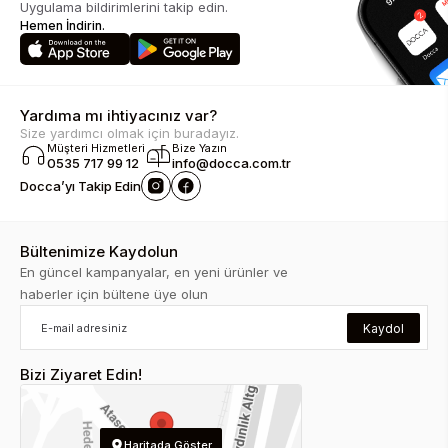
Uygulama bildirimlerini takip edin.
Hemen İndirin.
Yardıma mı ihtiyacınız var?
Size yardımcı olmak için buradayız.
Müşteri Hizmetleri
Bize Yazın
0535 717 99 12
info@docca.com.tr
Docca’yı Takip Edin
Bültenimize Kaydolun
En güncel kampanyalar, en yeni ürünler ve
haberler için bültene üye olun
Kaydol
Bizi Ziyaret Edin!
Haritada Göster