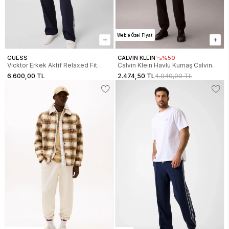
Web'e Özel Fiyat
GUESS
CALVIN KLEIN
%50
Vicktor Erkek Aktif Relaxed Fit
Calvin Klein Havlu Kumaş Calvin
Scuba Eşofman Altı
1968 Grafikli Erkek Siyah Eşofman
6.600,00 TL
2.474,50 TL
4.949,00 TL
Altı LV14RF248G-UB1