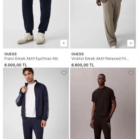
GUESS
GUESS
Franc Erkek Aktif Eşofman Altı
Vicktor Erkek Aktif Relaxed Fit
Scuba Eşofman Altı
6.000,00 TL
6.600,00 TL