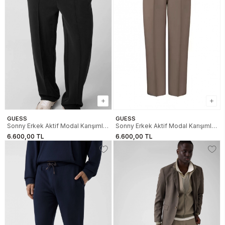
GUESS
GUESS
Sonny Erkek Aktif Modal Karışımlı
Sonny Erkek Aktif Modal Karışımlı
Relaxed Fit Eşofman Altı
Relaxed Fit Eşofman Altı
6.600,00 TL
6.600,00 TL