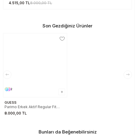
Aktif Eşofman Üstü
4.515,00 TL
8.000,00 TL
Z5BQ13K2042-FJ9O
Son Gezdiğiniz Ürünler
2
GUESS
Parimo Erkek Aktif Regular Fit
Eşofman Altı
8.000,00 TL
Bunları da Beğenebilirsiniz