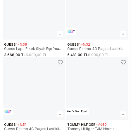
2
GUESS
%39
GUESS
%32
Guess Lapu Erkek Siyah Eşofman
Guess Parimo 4G Paçası Lastikli
Altı Z6RB05WK172-JBLK
Erkek Çok Renkli Eşofman Altı
3.668,00 TL
6.000,00 TL
5.418,00 TL
8.000,00 TL
Z5BB19K2042-FNJY
2
Web'e Özel Fiyat
GUESS
%51
TOMMY HILFIGER
%50
Guess Parimo 4G Paçası Lastikli
Tommy Hilfiger TJM Normal