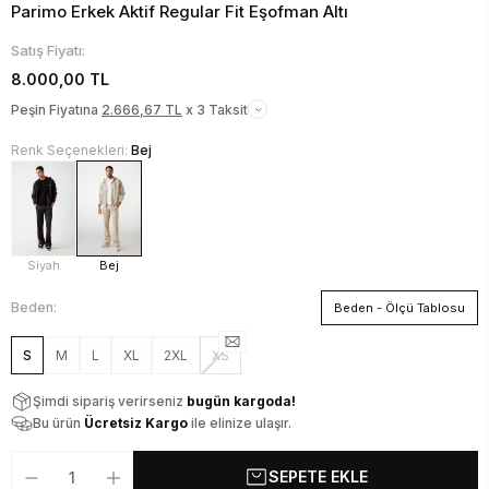
Parimo Erkek Aktif Regular Fit Eşofman Altı
Satış Fiyatı:
8.000,00 TL
Peşin Fiyatına
2.666,67 TL
x 3 Taksit
Renk Seçenekleri:
Bej
Siyah
Bej
Beden:
Beden - Ölçü Tablosu
S
M
L
XL
2XL
XS
Şimdi sipariş verirseniz
bugün kargoda!
Bu ürün
Ücretsiz Kargo
ile elinize ulaşır.
SEPETE EKLE