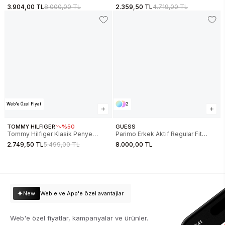
Erkek Çok Renkli Eşofman Altı
Kesim Armalı Erkek Mavi Eşofman
3.904,00 TL
8.000,00 TL
2.359,50 TL
4.719,00 TL
Z5BB19K2042-FJ9O
Altı DM0DM22358C1G
Web'e Özel Fiyat
2
TOMMY HILFIGER
%50
GUESS
Tommy Hilfiger Klasik Penye
Parimo Erkek Aktif Regular Fit
Erkek Eşofman Altı
Eşofman Altı
2.749,50 TL
5.499,00 TL
8.000,00 TL
MW0MW37236BDS
New
Web'e ve App'e özel avantajlar
Web'e özel fiyatlar, kampanyalar ve ürünler.