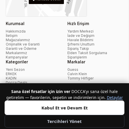
Kurumsal
Hızlı Erişim
Hakkımızda
Yardım Merkezi
İletişim
İade ve Değişim
Mağazalarımız
Havale Bildirimi
Oriijinallik ve Garanti
Şifremi Unuttum
Garanti ve Ödeme
Sipariş Takip
Markalarımız
Elden Taksit Sorgulama
Kampanyalar
Siparişlerim
Kategoriler
Markalar
Yeni Sezon
Guess
ERKEK
Calvin Klein
KADIN
Tommy Hilfiger
Docca Deals
Kampanyalar
Sana özel fırsatlar için izin ver
DOCCA'yı sana özel hale
getirelim — favorilerin, sepetin ve indirimlerin için.
Detaylar
KvKK Politikası
Kullanıcı Sözleşmesi
Mesafeli Satış Sözleşmesi
İptal ve İade Politikası
Çerez Politikası
Kabul Et ve Devam Et
Tercihleri Yönet
Telif Hakkı © 2026 Docca.com.tr Tüm hakları saklıdır.