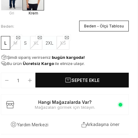
Gri
Krem
Beden:
Beden - Ölçü Tablosu
L
M
S
XL
2XL
XS
Şimdi sipariş verirseniz
bugün kargoda!
Bu ürün
Ücretsiz Kargo
ile elinize ulaşır.
SEPETE EKLE
Hangi Mağazalarda Var?
Mağazaları görmek için tıklayın.
Arkadaşına öner
Yardım Merkezi