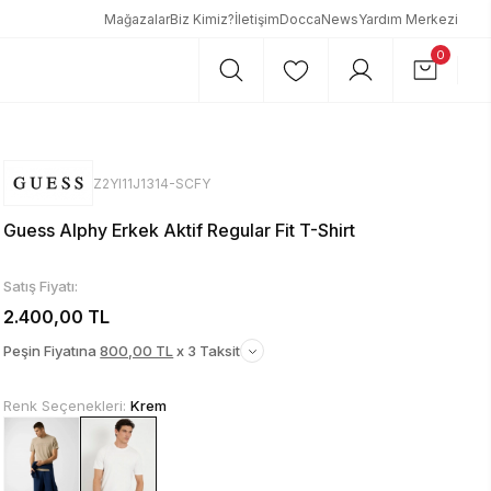
Mağazalar
Biz Kimiz?
İletişim
DoccaNews
Yardım Merkezi
0
Z2YI11J1314-SCFY
Guess Alphy Erkek Aktif Regular Fit T-Shirt
Satış Fiyatı:
2.400,00 TL
Peşin Fiyatına
800,00 TL
x 3 Taksit
Renk Seçenekleri:
Krem