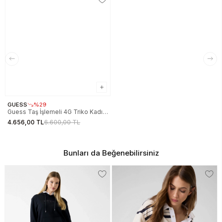
GUESS
%29
Guess Taş İşlemeli 4G Triko Kadın
Mavi Etek W6RD0OZ3JD2-G7FI
4.656,00 TL
6.600,00 TL
Bunları da Beğenebilirsiniz