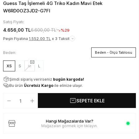
Guess Taş İşlemeli 4G Triko Kadın Mavi Etek
W6RD0OZ3JD2-G7FI
Satış Fiyatı:
4.656,00 TL
6.600,00 TL
%29
Peşin Fiyatına
1.552,00 TL
x 3 Taksit
Beden:
Beden - Ölçü Tablosu
XS
S
M
L
Şimdi sipariş verirseniz
bugün kargoda!
Bu ürün
Ücretsiz Kargo
ile elinize ulaşır.
SEPETE EKLE
Hangi Mağazalarda Var?
Mağazaları görmek için tıklayın.