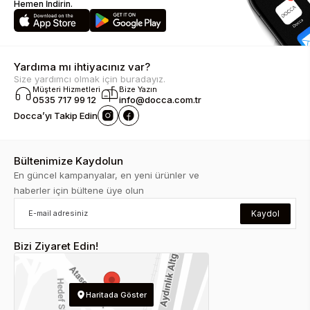
Hemen İndirin.
Yardıma mı ihtiyacınız var?
Size yardımcı olmak için buradayız.
Müşteri Hizmetleri
Bize Yazın
0535 717 99 12
info@docca.com.tr
Docca’yı Takip Edin
Bültenimize Kaydolun
En güncel kampanyalar, en yeni ürünler ve
haberler için bültene üye olun
Kaydol
Bizi Ziyaret Edin!
Haritada Göster