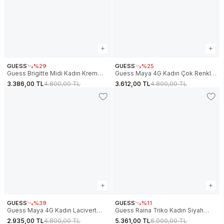
GUESS
%29
GUESS
%25
Guess Brigitte Midi Kadın Krem
Guess Maya 4G Kadın Çok Renkli
Etek W6GD15K2936-A115
Etek V6RD04K2042-FNN0
3.386,00 TL
4.800,00 TL
3.612,00 TL
4.800,00 TL
GUESS
%39
GUESS
%11
Guess Maya 4G Kadın Lacivert
Guess Raina Triko Kadın Siyah
Etek V6RD04K2042-FJBB
Etek W6RD75Z4422-JBLK
2.935,00 TL
4.800,00 TL
5.361,00 TL
6.000,00 TL