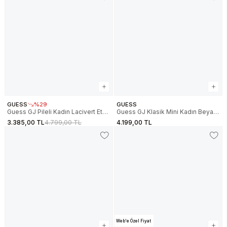
GUESS
%29
GUESS
Guess GJ Pileli Kadın Lacivert Etek
Guess GJ Klasik Mini Kadın Beyaz
W6RD38D6551-D4IR
Etek W6RD0QD6521-GJWI
3.385,00 TL
4.799,00 TL
4.199,00 TL
Web'e Özel Fiyat