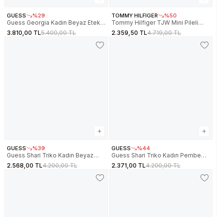
GUESS
%29
TOMMY HILFIGER
%50
Guess Georgia Kadın Beyaz Etek
Tommy Hilfiger TJW Mini Pileli
V6RD00KD852-G1O6
Kadın Bej Etek DW0DW22065ABY
3.810,00 TL
5.400,00 TL
2.359,50 TL
4.719,00 TL
GUESS
%39
GUESS
%44
Guess Shari Triko Kadın Beyaz
Guess Shari Triko Kadın Pembe
Etek V6RD07Z4652-G1O6
Etek V6RD07Z4652-G66E
2.568,00 TL
4.200,00 TL
2.371,00 TL
4.200,00 TL