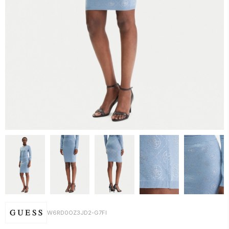
W6RD0OZ3JD2-G7FI