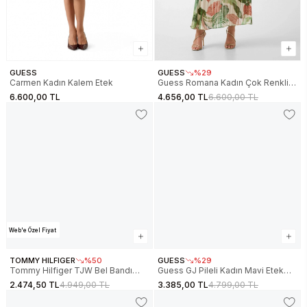
GUESS
GUESS
%29
Carmen Kadın Kalem Etek
Guess Romana Kadın Çok Renkli
Etek W5GD66WH9Z2-PMIE
6.600,00 TL
4.656,00 TL
6.600,00 TL
Web'e Özel Fiyat
TOMMY HILFIGER
%50
GUESS
%29
Tommy Hilfiger TJW Bel Bandı
Guess GJ Pileli Kadın Mavi Etek
Detaylı Poplin Kadın Siyah Etek
W6RD38D6552-GVMD
2.474,50 TL
4.949,00 TL
3.385,00 TL
4.799,00 TL
DW0DW22299BDS