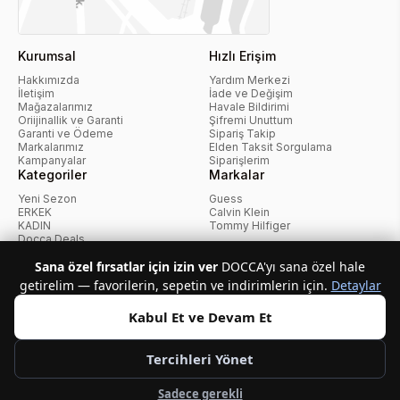
Kurumsal
Hızlı Erişim
Hakkımızda
Yardım Merkezi
İletişim
İade ve Değişim
Mağazalarımız
Havale Bildirimi
Oriijinallik ve Garanti
Şifremi Unuttum
Garanti ve Ödeme
Sipariş Takip
Markalarımız
Elden Taksit Sorgulama
Kampanyalar
Siparişlerim
Kategoriler
Markalar
Yeni Sezon
Guess
ERKEK
Calvin Klein
KADIN
Tommy Hilfiger
Docca Deals
Kampanyalar
Sana özel fırsatlar için izin ver
DOCCA'yı sana özel hale
getirelim — favorilerin, sepetin ve indirimlerin için.
Detaylar
KvKK Politikası
Kullanıcı Sözleşmesi
Mesafeli Satış Sözleşmesi
İptal ve İade Politikası
Çerez Politikası
Kabul Et ve Devam Et
Tercihleri Yönet
Telif Hakkı © 2026 Docca.com.tr Tüm hakları saklıdır.
Sadece gerekli