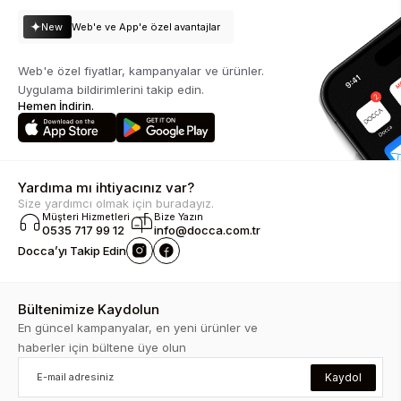
New
Web'e ve App'e özel avantajlar
Web'e özel fiyatlar, kampanyalar ve ürünler.
Uygulama bildirimlerini takip edin.
Hemen İndirin.
Yardıma mı ihtiyacınız var?
Size yardımcı olmak için buradayız.
Müşteri Hizmetleri
Bize Yazın
0535 717 99 12
info@docca.com.tr
Docca’yı Takip Edin
Bültenimize Kaydolun
En güncel kampanyalar, en yeni ürünler ve
haberler için bültene üye olun
Kaydol