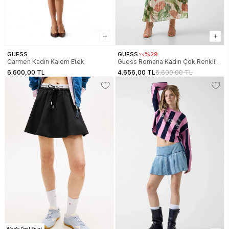
GUESS
GUESS
%29
Carmen Kadın Kalem Etek
Guess Romana Kadın Çok Renkli
Etek W5GD66WH9Z2-PMIE
6.600,00 TL
4.656,00 TL
6.600,00 TL