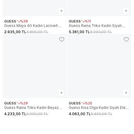
GUESS
%39
GUESS
%11
Guess Maya 4G Kadın Lacivert
Guess Raina Triko Kadın Siyah
Etek V6RD04K2042-FJBB
Etek W6RD75Z4422-JBLK
2.935,00 TL
4.800,00 TL
5.361,00 TL
6.000,00 TL
GUESS
%29
GUESS
%25
Guess Raina Triko Kadın Beyaz
Guess Kısa Olga Kadın Siyah Etek
Etek W6RD75Z4422-G012
W6RD57KCMU2-JBLK
4.233,00 TL
6.000,00 TL
4.063,00 TL
5.400,00 TL