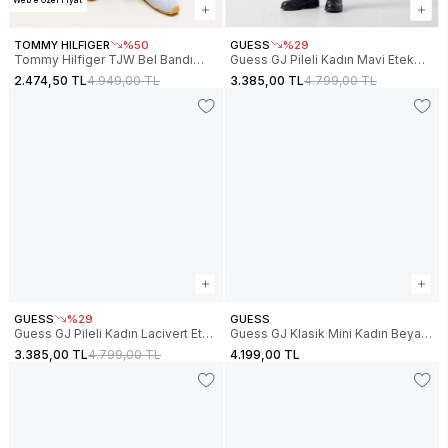
Web'e Özel Fiyat
TOMMY HILFIGER
%50
GUESS
%29
Tommy Hilfiger TJW Bel Bandı
Guess GJ Pileli Kadın Mavi Etek
Detaylı Poplin Kadın Siyah Etek
W6RD38D6552-GVMD
2.474,50 TL
4.949,00 TL
3.385,00 TL
4.799,00 TL
DW0DW22299BDS
GUESS
%29
GUESS
Guess GJ Pileli Kadın Lacivert Etek
Guess GJ Klasik Mini Kadın Beyaz
W6RD38D6551-D4IR
Etek W6RD0QD6521-GJWI
3.385,00 TL
4.799,00 TL
4.199,00 TL