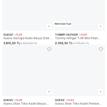
Web'e Özel Fiyat
GUESS
%29
TOMMY HILFIGER
%50
Guess Georgia Kadın Beyaz Etek
Tommy Hilfiger TJW Mini Pileli
V6RD00KD852-G1O6
Kadın Bej Etek DW0DW22065ABY
3.810,00 TL
5.400,00 TL
2.359,50 TL
4.719,00 TL
GUESS
%39
GUESS
%44
Guess Shari Triko Kadın Beyaz
Guess Shari Triko Kadın Pembe