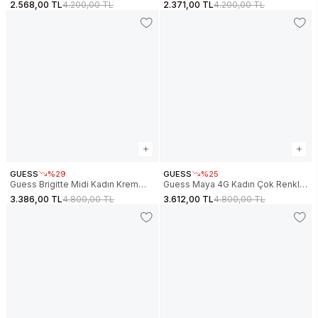
Etek V6RD07Z4652-G1O6
Etek V6RD07Z4652-G66E
2.568,00 TL
4.200,00 TL
2.371,00 TL
4.200,00 TL
GUESS
%29
GUESS
%25
Guess Brigitte Midi Kadın Krem
Guess Maya 4G Kadın Çok Renkli
Etek W6GD15K2936-A115
Etek V6RD04K2042-FNN0
3.386,00 TL
4.800,00 TL
3.612,00 TL
4.800,00 TL