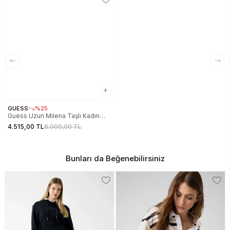
GUESS
%25
Guess Uzun Milena Taşlı Kadın
Kahverengi Etek W6RD58KAQL2-
4.515,00 TL
6.000,00 TL
G1EA
Bunları da Beğenebilirsiniz