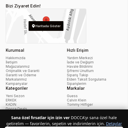
Bizi Ziyaret Edin!
Haritada Göster
Kurumsal
Hızlı Erişim
Hakkımızda
Yardım Merkezi
İletişim
İade ve Değişim
Mağazalarımız
Havale Bildirimi
Oriijinallik ve Garanti
Şifremi Unuttum
Garanti ve Ödeme
Sipariş Takip
Markalarımız
Elden Taksit Sorgulama
Kampanyalar
Siparişlerim
Kategoriler
Markalar
Yeni Sezon
Guess
ERKEK
Calvin Klein
KADIN
Tommy Hilfiger
Docca Deals
Kampanyalar
Sana özel fırsatlar için izin ver
DOCCA'yı sana özel hale
getirelim — favorilerin, sepetin ve indirimlerin için.
Detaylar
KvKK Politikası
Kullanıcı Sözleşmesi
Mesafeli Satış Sözleşmesi