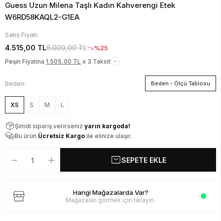
Guess Uzun Milena Taşlı Kadın Kahverengi Etek
W6RD58KAQL2-G1EA
Satış Fiyatı:
4.515,00 TL
6.000,00 TL
%25
Peşin Fiyatına
1.505,00 TL
x 3 Taksit
Beden:
Beden - Ölçü Tablosu
XS
S
M
L
Şimdi sipariş verirseniz
yarın kargoda!
Bu ürün
Ücretsiz Kargo
ile elinize ulaşır.
SEPETE EKLE
Hangi Mağazalarda Var?
Mağazaları görmek için tıklayın.