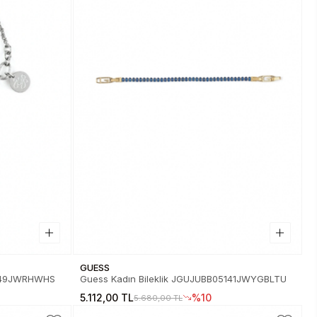
GUESS
5149JWRHWHS
Guess Kadın Bileklik JGUJUBB05141JWYGBLTU
5.112,00 TL
%10
5.680,00 TL