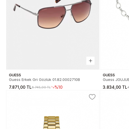
GUESS
GUESS
Guess Erkek Gri Gözlük 01.82.0002710B
Guess JGUJUB
Bileklik JGU
7.871,00 TL
%10
3.834,00 TL
8.745,00 TL