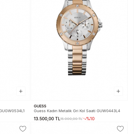
GUESS
ti GUGW0534L1
Guess Kadın Metalik Gri Kol Saati GUW0443L4
13.500,00 TL
%10
15.000,00 TL