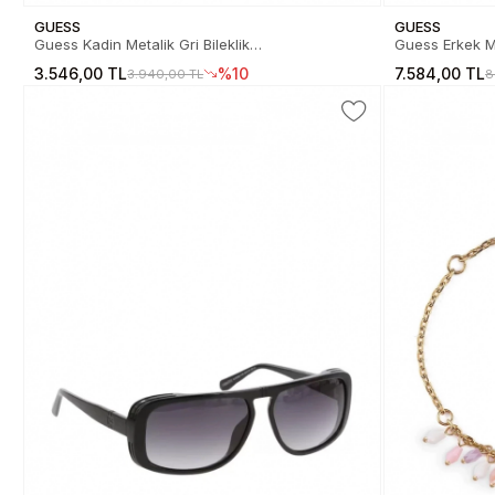
GUESS
GUESS
Guess Kadin Metalik Gri Bileklik
Guess Erkek M
JGUJUBB03344JWRHS
3.546,00 TL
%10
7.584,00 TL
3.940,00 TL
8