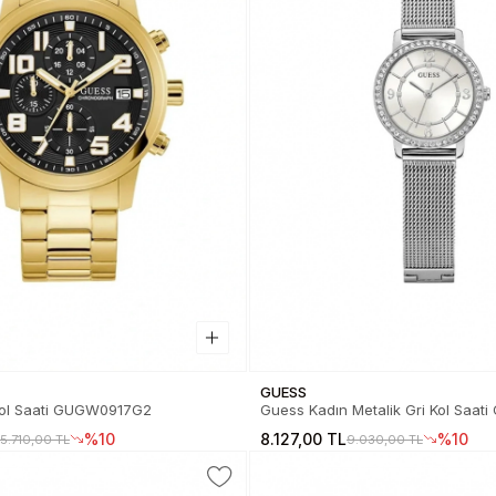
GUESS
uess Erkek Kol Saati GUGW0917G2
Guess Kadın Metalik Gri Kol Saa
%10
8.127,00 TL
%10
15.710,00 TL
9.030,00 TL