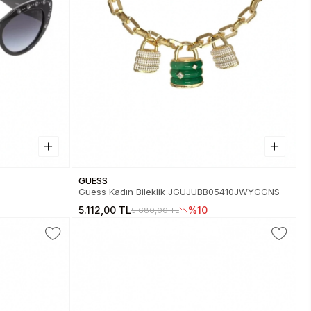
GUESS
Guess Kadın Bileklik JGUJUBB05410JWYGGNS
5.112,00 TL
%10
5.680,00 TL