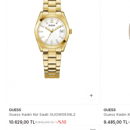
GUESS
GUESS
Guess Kadın Kol Saati GUGW0934L2
G
10.629,00 TL
%10
9.485,00 TL
11.810,00 TL
1