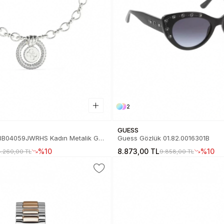
2
GUESS
B04059JWRHS Kadın Metalik Gri
Guess Gözlük 01.82.0016301B
JUBB04059JWRHS
%10
8.873,00 TL
%10
4.260,00 TL
9.858,00 TL