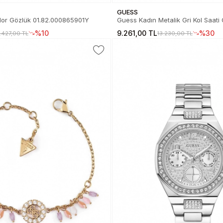
GUESS
or Gözlük 01.82.000865901Y
Guess Kadın Metalik Gri Kol Saa
%10
9.261,00 TL
%30
.427,00 TL
13.230,00 TL