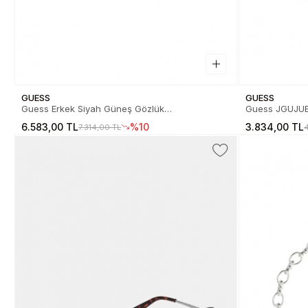
GUESS
GUESS
Guess Erkek Siyah Güneş Gözlük
Guess JGUJU
01.82.0008201B
Bileklik JGU
6.583,00 TL
%10
3.834,00 TL
7.314,00 TL