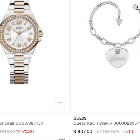
GUESS
uess Kadın Kol Saati GUGW0877L4
Guess Kadın Bileklik JGUJUBB0
%30
3.807,00 TL
%10
3.550,00 TL
4.230,00 TL