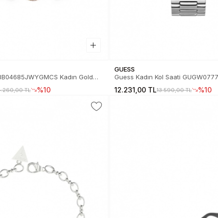
GUESS
BB04685JWYGMCS Kadın Gold
Guess Kadın Kol Saati GUGW077
JUBB04685JWYGMCS
%10
12.231,00 TL
%10
4.260,00 TL
13.590,00 TL