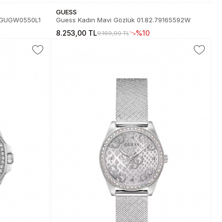
GUESS
ti GUGW0550L1
Guess Kadın Mavi Gözlük 01.82.79165592W
8.253,00 TL
%10
9.169,00 TL