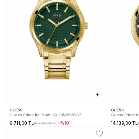
GUESS
GUESS
Guess Erkek Kol Saati GUGW0626G2
G
9.711,00 TL
%10
14.139,00 TL
10.790,00 TL