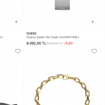
GUESS
7L1
Guess Kadın Kol Saati GUGW0748L1
8.092,00 TL
%30
11.560,00 TL