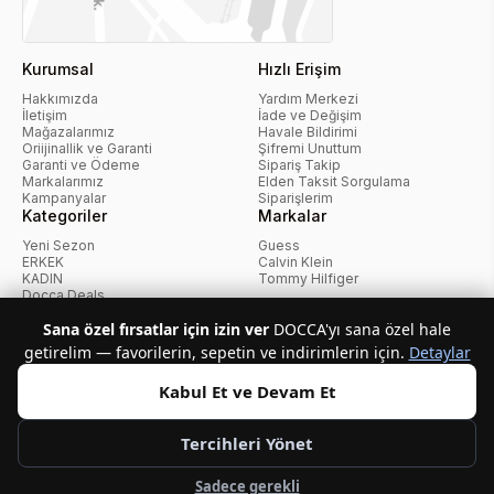
Kurumsal
Hızlı Erişim
Hakkımızda
Yardım Merkezi
İletişim
İade ve Değişim
Mağazalarımız
Havale Bildirimi
Oriijinallik ve Garanti
Şifremi Unuttum
Garanti ve Ödeme
Sipariş Takip
Markalarımız
Elden Taksit Sorgulama
Kampanyalar
Siparişlerim
Kategoriler
Markalar
Yeni Sezon
Guess
ERKEK
Calvin Klein
KADIN
Tommy Hilfiger
Docca Deals
Kampanyalar
Sana özel fırsatlar için izin ver
DOCCA'yı sana özel hale
getirelim — favorilerin, sepetin ve indirimlerin için.
Detaylar
KvKK Politikası
Kullanıcı Sözleşmesi
Mesafeli Satış Sözleşmesi
İptal ve İade Politikası
Çerez Politikası
Kabul Et ve Devam Et
Tercihleri Yönet
Telif Hakkı © 2026 Docca.com.tr Tüm hakları saklıdır.
Sadece gerekli