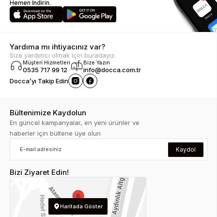
Hemen İndirin.
Yardıma mı ihtiyacınız var?
Size yardımcı olmak için buradayız.
Müşteri Hizmetleri
Bize Yazın
0535 717 99 12
info@docca.com.tr
Docca’yı Takip Edin
Bültenimize Kaydolun
En güncel kampanyalar, en yeni ürünler ve
haberler için bültene üye olun
Kaydol
Bizi Ziyaret Edin!
Haritada Göster