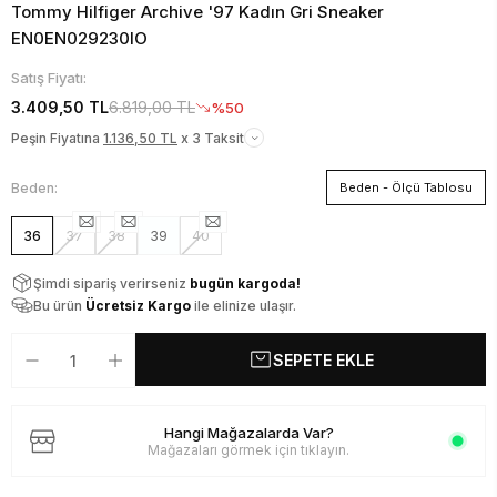
Tommy Hilfiger Archive '97 Kadın Gri Sneaker
EN0EN029230IO
Satış Fiyatı:
3.409,50 TL
6.819,00 TL
%50
Peşin Fiyatına
1.136,50 TL
x 3 Taksit
Beden:
Beden - Ölçü Tablosu
36
37
38
39
40
Şimdi sipariş verirseniz
bugün kargoda!
Bu ürün
Ücretsiz Kargo
ile elinize ulaşır.
SEPETE EKLE
Hangi Mağazalarda Var?
Mağazaları görmek için tıklayın.