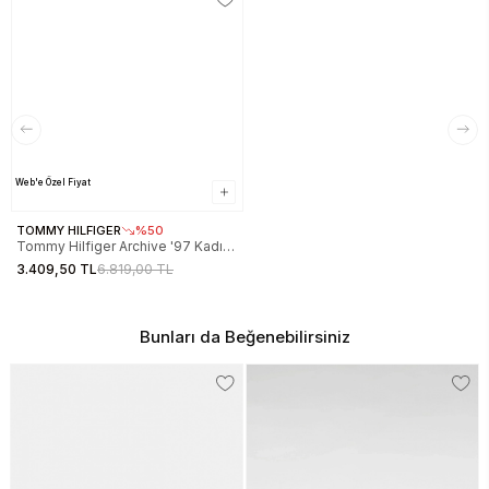
Web'e Özel Fiyat
TOMMY HILFIGER
%50
Tommy Hilfiger Archive '97 Kadın
Gri Sneaker EN0EN029230IO
3.409,50 TL
6.819,00 TL
Bunları da Beğenebilirsiniz