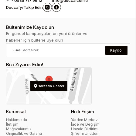
0535 717 99 12
info@docca.com.tr
Docca’yı Takip Edin
Bültenimize Kaydolun
En güncel kampanyalar, en yeni ürünler ve
haberler için bültene üye olun
Kaydol
Bizi Ziyaret Edin!
Haritada Göster
Kurumsal
Hızlı Erişim
Hakkımızda
Yardım Merkezi
İletişim
İade ve Değişim
Mağazalarımız
Havale Bildirimi
Oriijinallik ve Garanti
Şifremi Unuttum