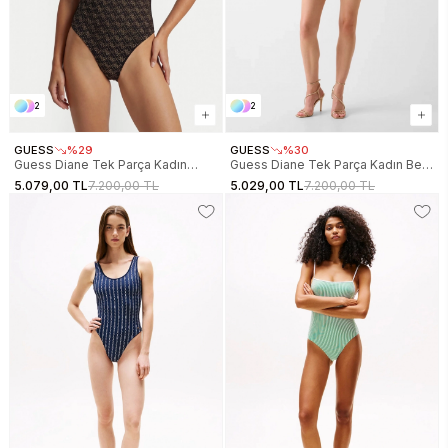
2
2
GUESS
%29
GUESS
%30
Guess Diane Tek Parça Kadın
Guess Diane Tek Parça Kadın Bej
Siyah Mayo E6GJ25KCUO2-JBLK
Mayo E6GJ25KCUO2-G1FA
5.079,00 TL
7.200,00 TL
5.029,00 TL
7.200,00 TL