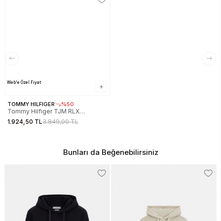
Web'e Özel Fiyat
TOMMY HILFIGER
%50
Tommy Hilfiger TJM RLX
SIGNATURE HOODIE EXT Erkek
1.924,50 TL
3.849,00 TL
Turkuaz Sweatshirt
DM0DM17990CT0
Bunları da Beğenebilirsiniz