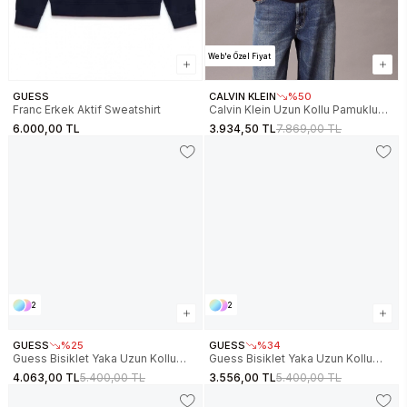
Web'e Özel Fiyat
GUESS
CALVIN KLEIN
%50
Franc Erkek Aktif Sweatshirt
Calvin Klein Uzun Kollu Pamuklu
Spacer Çizgili Fitilli Yarım Fermuarlı
6.000,00 TL
3.934,50 TL
7.869,00 TL
Erkek Lacivert Sweatshirt
LV04RE221G-CEF
2
2
GUESS
%25
GUESS
%34
Guess Bisiklet Yaka Uzun Kollu
Guess Bisiklet Yaka Uzun Kollu
Scuba Luxe Erkek Siyah
Scuba Luxe Erkek Krem Sweatshirt
4.063,00 TL
5.400,00 TL
3.556,00 TL
5.400,00 TL
Sweatshirt M6RQ42KAYM2-G7DC
M6RQ42KAYM2-G1CV