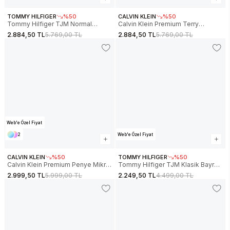
TOMMY HILFIGER
%50
CALVIN KLEIN
%50
Tommy Hilfiger TJM Normal
Calvin Klein Premium Terry
Kesim Armalı Yarım Fermuarlı Erkek
Monogram Bisiklet Yaka Erkek
2.884,50 TL
5.769,00 TL
2.884,50 TL
5.769,00 TL
Beyaz Sweatshirt
Mavi Sweatshirt LV04RC277G-CEF
DM0DM22344YBH
Web'e Özel Fiyat
2
Web'e Özel Fiyat
CALVIN KLEIN
%50
TOMMY HILFIGER
%50
Calvin Klein Premium Penye Mikro
Tommy Hilfiger TJM Klasik Bayrak
Monologolu Erkek Kırmızı
Desenli Normal Kesim Kapüşonlu
2.999,50 TL
5.999,00 TL
2.249,50 TL
4.499,00 TL
Sweatshirt LV04RC281G-WCV
Erkek Kırmızı Sweatshirt
DM0DM20738XIU