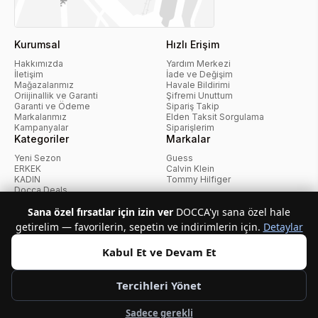
Kurumsal
Hızlı Erişim
Hakkımızda
Yardım Merkezi
İletişim
İade ve Değişim
Mağazalarımız
Havale Bildirimi
Oriijinallik ve Garanti
Şifremi Unuttum
Garanti ve Ödeme
Sipariş Takip
Markalarımız
Elden Taksit Sorgulama
Kampanyalar
Siparişlerim
Kategoriler
Markalar
Yeni Sezon
Guess
ERKEK
Calvin Klein
KADIN
Tommy Hilfiger
Docca Deals
Kampanyalar
Sana özel fırsatlar için izin ver
DOCCA'yı sana özel hale
getirelim — favorilerin, sepetin ve indirimlerin için.
Detaylar
KvKK Politikası
Kullanıcı Sözleşmesi
Mesafeli Satış Sözleşmesi
İptal ve İade Politikası
Çerez Politikası
Kabul Et ve Devam Et
Tercihleri Yönet
Telif Hakkı © 2026 Docca.com.tr Tüm hakları saklıdır.
Sadece gerekli