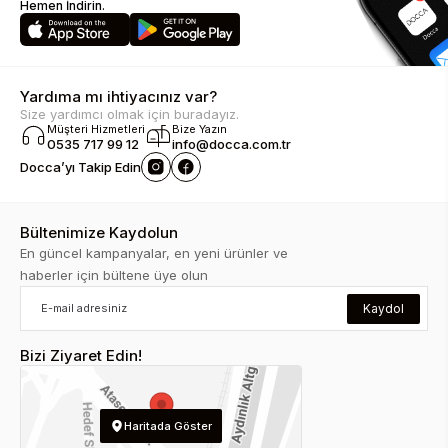
Hemen İndirin.
Yardıma mı ihtiyacınız var?
Size yardımcı olmak için buradayız.
Müşteri Hizmetleri
Bize Yazın
0535 717 99 12
info@docca.com.tr
Docca’yı Takip Edin
Bültenimize Kaydolun
En güncel kampanyalar, en yeni ürünler ve
haberler için bültene üye olun
Kaydol
Bizi Ziyaret Edin!
Haritada Göster