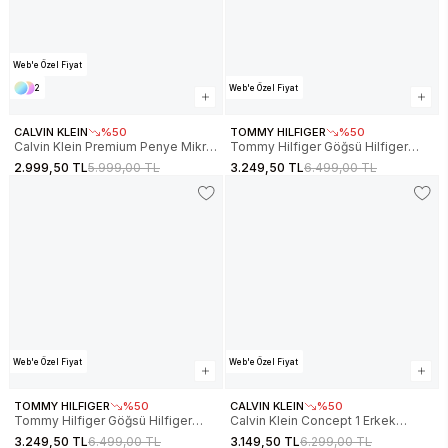
Web'e Özel Fiyat
2
Web'e Özel Fiyat
CALVIN KLEIN
%50
TOMMY HILFIGER
%50
Calvin Klein Premium Penye Mikro
Tommy Hilfiger Göğsü Hilfiger
Monologolu Kapüşonlu Erkek
Eklemeli Erkek
2.999,50 TL
5.999,00 TL
3.249,50 TL
6.499,00 TL
Siyah Sweatshirt LV04RC281G-UB1
SweatshirtMW0MW37361BDS
Web'e Özel Fiyat
Web'e Özel Fiyat
TOMMY HILFIGER
%50
CALVIN KLEIN
%50
Tommy Hilfiger Göğsü Hilfiger
Calvin Klein Concept 1 Erkek
Eklemeli Erkek Sweatshirt
Beyaz Sweatshirts LV04RC227G-
3.249,50 TL
6.499,00 TL
3.149,50 TL
6.299,00 TL