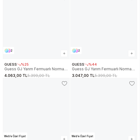
2
2
GUESS
%25
GUESS
%44
Guess GJ Yarım Fermuarlı Normal
Guess GJ Yarım Fermuarlı Normal
Kesim Nakışlı Erkek Siyah
Kesim Nakışlı Erkek Lacivert
4.063,00 TL
5.399,00 TL
3.047,00 TL
5.399,00 TL
Sweatshirt M5RQ42KCPR1-JBLK
Sweatshirt M5RQ42KCPR1-A71W
Web'e Özel Fiyat
Web'e Özel Fiyat