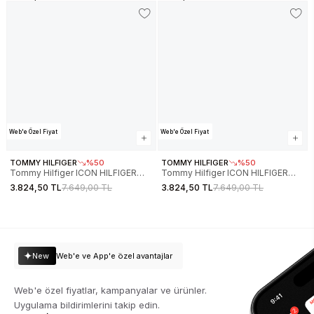
MW0MW37361DW5
YAS
Web'e Özel Fiyat
Web'e Özel Fiyat
TOMMY HILFIGER
%50
TOMMY HILFIGER
%50
Tommy Hilfiger ICON HILFIGER
Tommy Hilfiger ICON HILFIGER
HOODIE Erkek Bej Sweatshirt
HOODIE Erkek Siyah Sweatshirt
3.824,50 TL
7.649,00 TL
3.824,50 TL
7.649,00 TL
MW0MW39586ACG
MW0MW39586BDS
New
Web'e ve App'e özel avantajlar
Web'e özel fiyatlar, kampanyalar ve ürünler.
Uygulama bildirimlerini takip edin.