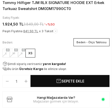
Tommy Hilfiger TJM RLX SIGNATURE HOODIE EXT Erkek
Turkuaz Sweatshirt DM0DM17990CT0
Satış Fiyatı:
1.924,50 TL
3.849,00 TL
%50
Peşin Fiyatına
641,50 TL
x 3 Taksit
Beden:
Beden - Ölçü Tablosu
L
M
S
XS
Şimdi sipariş verirseniz
yarın kargoda!
Bu ürün
Ücretsiz Kargo
ile elinize ulaşır.
SEPETE EKLE
Hangi Mağazalarda Var?
Mağazaları görmek için tıklayın.