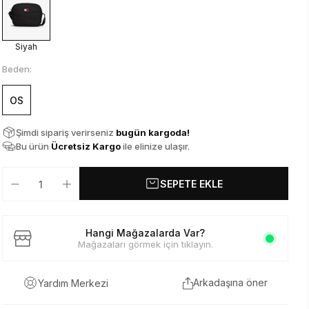
Siyah
Beden:
OS
Şimdi sipariş verirseniz
bugün kargoda!
Bu ürün
Ücretsiz Kargo
ile elinize ulaşır.
SEPETE EKLE
Hangi Mağazalarda Var?
Mağazaları görmek için tıklayın.
Arkadaşına öner
Yardım Merkezi