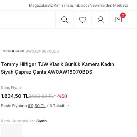
Mağazalar
Biz Kimiz?
İletişim
DoccaNews
Yardım Merkezi
0
AW0AW18070BDS
Tommy Hilfiger TJW Klasik Günlük Kamera Kadın
Siyah Çapraz Çanta AW0AW18070BDS
Satış Fiyatı:
1.834,50 TL
3.669,00 TL
%50
Peşin Fiyatına
611,50 TL
x 3 Taksit
Renk Seçenekleri:
Siyah