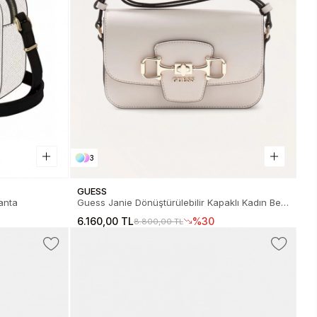
3
GUESS
anta
Guess Janie Dönüştürülebilir Kapaklı Kadın Bej
Çapraz Çanta HWVG9910210-STO
6.160,00 TL
%30
8.800,00 TL