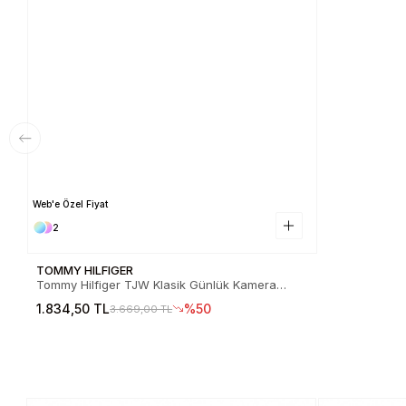
Web'e Özel Fiyat
2
TOMMY HILFIGER
Tommy Hilfiger TJW Klasik Günlük Kamera
Kadın Siyah Çapraz Çanta AW0AW18070BDS
1.834,50 TL
%50
3.669,00 TL