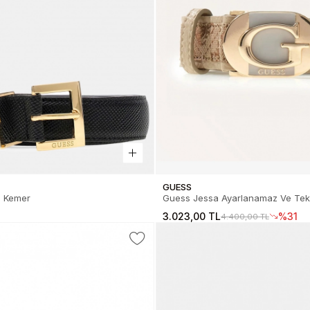
GUESS
ın Kemer
Guess Jessa Ayarlanamaz Ve Tek 
Kadın Kahverengi Kemer BW9360
3.023,00 TL
%31
4.400,00 TL