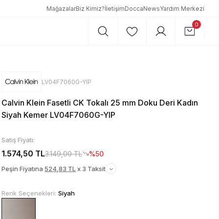
Mağazalar
Biz Kimiz?
İletişim
DoccaNews
Yardım Merkezi
0
LV04F7060G-YIP
Calvin Klein Fasetli CK Tokalı 25 mm Doku Deri Kadın
Siyah Kemer LV04F7060G-YIP
Satış Fiyatı:
1.574,50 TL
3.149,00 TL
%50
Peşin Fiyatına
524,83 TL
x 3 Taksit
Renk Seçenekleri:
Siyah