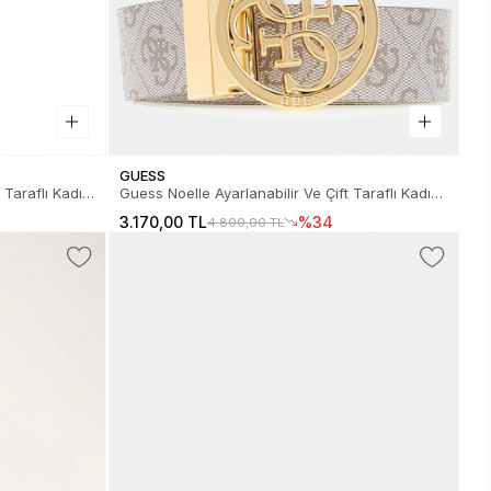
GUESS
 Taraflı Kadın
Guess Noelle Ayarlanabilir Ve Çift Taraflı Kadın
Kemer BW9166P4235-DRT
3.170,00 TL
%34
4.800,00 TL