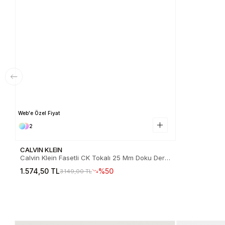
Web'e Özel Fiyat
2
CALVIN KLEIN
Calvin Klein Fasetli CK Tokalı 25 Mm Doku Deri
Kadın Siyah Kemer LV04F7060G-YIP
1.574,50 TL
%50
3.149,00 TL