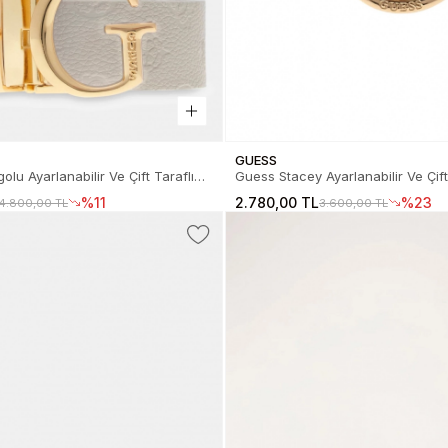
GUESS
olu Ayarlanabilir Ve Çift Taraflı
Guess Stacey Ayarlanabilir Ve Çift
Kemer BW7861P3430-DRM
Kemer BW9319P6135-DSH
%11
2.780,00 TL
%23
4.800,00 TL
3.600,00 TL