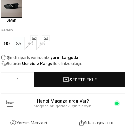
Siyah
Beden:
90
85
80
95
Şimdi sipariş verirseniz
yarın kargoda!
Bu ürün
Ücretsiz Kargo
ile elinize ulaşır.
SEPETE EKLE
Hangi Mağazalarda Var?
Mağazaları görmek için tıklayın.
Arkadaşına öner
Yardım Merkezi