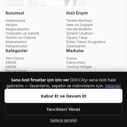
Kurumsal
Hızlı Erişim
Hakkımızda
Yardım Merkezi
İletişim
İade ve Değişim
Mağazalarımız
Havale Bildirimi
Oriijinallik ve Garanti
Şifremi Unuttum
Garanti ve Ödeme
Sipariş Takip
Markalarımız
Elden Taksit Sorgulama
Kampanyalar
Siparişlerim
Kategoriler
Markalar
Yeni Sezon
Guess
ERKEK
Calvin Klein
KADIN
Tommy Hilfiger
Docca Deals
Kampanyalar
Sana özel fırsatlar için izin ver
DOCCA'yı sana özel hale
getirelim — favorilerin, sepetin ve indirimlerin için.
Detaylar
KvKK Politikası
Kullanıcı Sözleşmesi
Mesafeli Satış Sözleşmesi
İptal ve İade Politikası
Çerez Politikası
Kabul Et ve Devam Et
Tercihleri Yönet
Telif Hakkı © 2026 Docca.com.tr Tüm hakları saklıdır.
Sadece gerekli