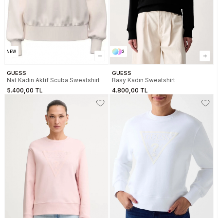
NEW
2
GUESS
GUESS
Nat Kadın Aktif Scuba Sweatshirt
Basy Kadın Sweatshirt
5.400,00 TL
4.800,00 TL