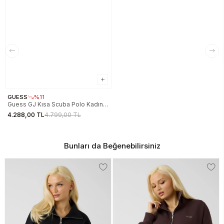
GUESS
%11
Guess GJ Kısa Scuba Polo Kadın
Mavi Sweatshirt W6RQ05KD122-
4.288,00 TL
4.799,00 TL
G7O3
Bunları da Beğenebilirsiniz