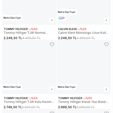
Web'e Özel Fiyat
Web'e Özel Fiyat
3
TOMMY HILFIGER
%50
CALVIN KLEIN
%50
Tommy Hilfiger TJW Normal
Calvin Klein Monologo Uzun Kollu
Kesim Linear Kapüşonlu Kadın
Rahat Kesim Penye Bisiklet Yaka
2.249,50 TL
4.499,00 TL
2.249,50 TL
4.499,00 TL
Beyaz Sweatshirt
Kadın Gri Sweatshirt LV047B234G-
DW0DW21963YBH
P4P
Web'e Özel Fiyat
Web'e Özel Fiyat
TOMMY HILFIGER
%50
TOMMY HILFIGER
%50
Tommy Hilfiger TJW Kutu Kesim
Tommy Hilfiger Klasik Yazı Baskılı
Kısa Kolej Stili Kadın Sweatshirt
Penye Kapüşonlu Kadın Sweatshirt
2.749,50 TL
5.499,00 TL
2.999,50 TL
5.999,00 TL
DW0DW21598YBH
WW0WW48270C1G