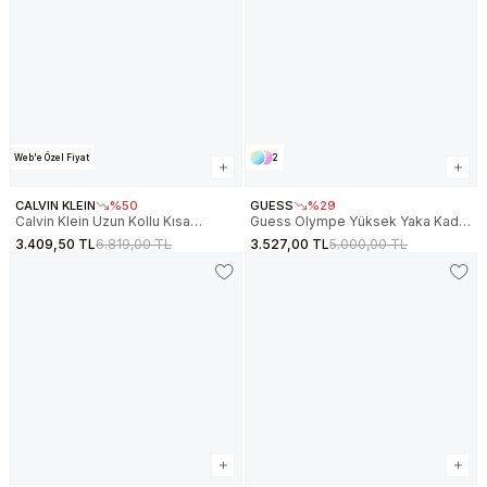
Web'e Özel Fiyat
2
CALVIN KLEIN
%50
GUESS
%29
Calvin Klein Uzun Kollu Kısa
Guess Olympe Yüksek Yaka Kadın
Grafikli Kapüşonlu Kadın Beyaz
Kahverengi Sweatshirt
3.409,50 TL
6.819,00 TL
3.527,00 TL
5.000,00 TL
Sweatshirt LV047E208G-YAT
V4YQ05KCAY2-A10K