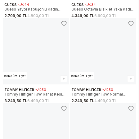
GUESS
%44
GUESS
%34
Guess Yayoi Kapüşonlu Kadın
Guess Octavia Bisiklet Yaka Kadın
Beyaz Sweatshirt V6RQ03KD761-
Beyaz Sweatshirt V6RQ96KCX22-
2.709,00 TL
4.800,00 TL
4.346,00 TL
6.600,00 TL
G012
G027
Web'e Özel Fiyat
Web'e Özel Fiyat
TOMMY HILFIGER
%50
TOMMY HILFIGER
%50
Tommy Hilfiger TJW Rahat Kesim
Tommy Hilfiger TJW Normal
Parti Bayraklı Kadın Siyah
Kesim Linear Kapüşonlu Kadın
3.249,50 TL
6.499,00 TL
2.249,50 TL
4.499,00 TL
Sweatshirt DW0DW21605BDS
Siyah Sweatshirt
DW0DW21963BDS