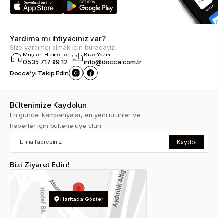
Yardıma mı ihtiyacınız var?
Size yardımcı olmak için buradayız.
Müşteri Hizmetleri
Bize Yazın
0535 717 99 12
info@docca.com.tr
Docca’yı Takip Edin
Bültenimize Kaydolun
En güncel kampanyalar, en yeni ürünler ve
haberler için bültene üye olun
Kaydol
Bizi Ziyaret Edin!
Haritada Göster