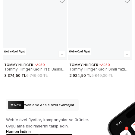
Web'e Özel Fiyat
Web'e Özel Fiyat
TOMMY HILFIGER
%50
TOMMY HILFIGER
%50
Tommy Hilfiger Kadın Yazı Baskılı
Tommy Hilfiger Kadın Simli Yazı
Pike Rugby Beyaz Sweatshirt
Baskılı Normal Kesim Lacivert
3.374,50 TL
6.749,00 TL
2.924,50 TL
5.849,00 TL
WW0WW45779YA8
Sweatshirt WW0WW47159C1G
New
Web'e ve App'e özel avantajlar
Web'e özel fiyatlar, kampanyalar ve ürünler.
Uygulama bildirimlerini takip edin.
Hemen İndirin.