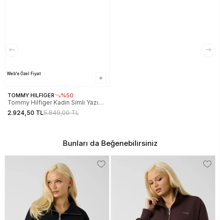
Web'e Özel Fiyat
TOMMY HILFIGER
%50
Tommy Hilfiger Kadın Simli Yazı
Baskılı Normal Kesim Lacivert
2.924,50 TL
5.849,00 TL
Sweatshirt WW0WW47159C1G
Bunları da Beğenebilirsiniz