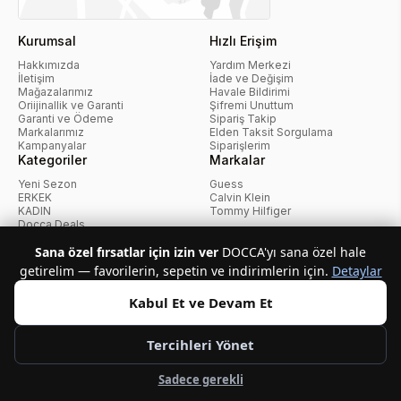
Kurumsal
Hızlı Erişim
Hakkımızda
Yardım Merkezi
İletişim
İade ve Değişim
Mağazalarımız
Havale Bildirimi
Oriijinallik ve Garanti
Şifremi Unuttum
Garanti ve Ödeme
Sipariş Takip
Markalarımız
Elden Taksit Sorgulama
Kampanyalar
Siparişlerim
Kategoriler
Markalar
Yeni Sezon
Guess
ERKEK
Calvin Klein
KADIN
Tommy Hilfiger
Docca Deals
Kampanyalar
Sana özel fırsatlar için izin ver
DOCCA'yı sana özel hale
getirelim — favorilerin, sepetin ve indirimlerin için.
Detaylar
KvKK Politikası
Kullanıcı Sözleşmesi
Mesafeli Satış Sözleşmesi
İptal ve İade Politikası
Çerez Politikası
Kabul Et ve Devam Et
Tercihleri Yönet
Telif Hakkı © 2026 Docca.com.tr Tüm hakları saklıdır.
Sadece gerekli