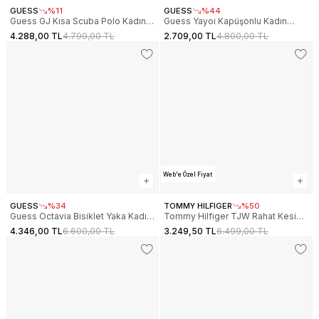
GUESS
%11
GUESS
%44
Guess GJ Kısa Scuba Polo Kadın
Guess Yayoi Kapüşonlu Kadın
Mavi Sweatshirt W6RQ05KD122-
Beyaz Sweatshirt V6RQ03KD761-
4.288,00 TL
4.799,00 TL
2.709,00 TL
4.800,00 TL
G7O3
G012
Web'e Özel Fiyat
GUESS
%34
TOMMY HILFIGER
%50
Guess Octavia Bisiklet Yaka Kadın
Tommy Hilfiger TJW Rahat Kesim
Beyaz Sweatshirt V6RQ96KCX22-
Parti Bayraklı Kadın Siyah
4.346,00 TL
6.600,00 TL
3.249,50 TL
6.499,00 TL
G027
Sweatshirt DW0DW21605BDS