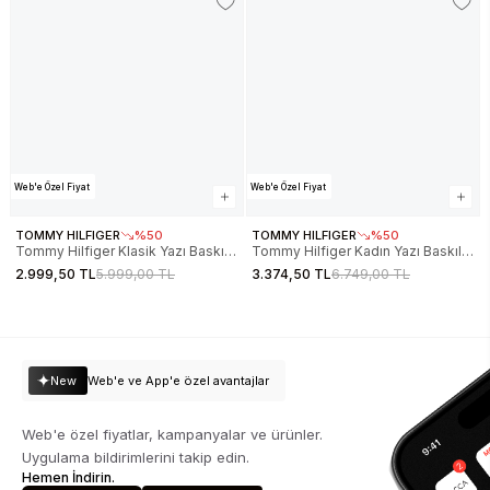
P4P
Web'e Özel Fiyat
Web'e Özel Fiyat
TOMMY HILFIGER
%50
TOMMY HILFIGER
%50
Tommy Hilfiger Klasik Yazı Baskılı
Tommy Hilfiger Kadın Yazı Baskılı
Penye Kapüşonlu Kadın Sweatshirt
Pike Rugby Beyaz Sweatshirt
2.999,50 TL
5.999,00 TL
3.374,50 TL
6.749,00 TL
WW0WW48270C1G
WW0WW45779YA8
New
Web'e ve App'e özel avantajlar
Web'e özel fiyatlar, kampanyalar ve ürünler.
Uygulama bildirimlerini takip edin.
Hemen İndirin.