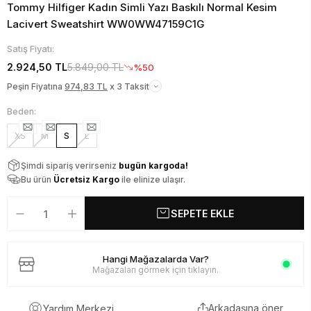
Tommy Hilfiger Kadın Simli Yazı Baskılı Normal Kesim
Lacivert Sweatshirt WW0WW47159C1G
Satış Fiyatı:
2.924,50 TL
5.849,00 TL
%50
Peşin Fiyatına
974,83 TL
x 3 Taksit
Beden:
XS
M
S
L
Şimdi sipariş verirseniz
bugün kargoda!
Bu ürün
Ücretsiz Kargo
ile elinize ulaşır.
SEPETE EKLE
Hangi Mağazalarda Var?
Mağazaları görmek için tıklayın.
Arkadaşına öner
Yardım Merkezi