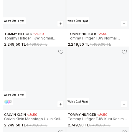
Web'e Özel Fiyat
Web'e Özel Fiyat
TOMMY HILFIGER
%50
TOMMY HILFIGER
%50
Tommy Hilfiger TJW Normal
Tommy Hilfiger TJW Normal
Kesim Linear Kapüşonlu Kadın
Kesim Linear Kapüşonlu Kadın
2.249,50 TL
4.499,00 TL
2.249,50 TL
4.499,00 TL
Siyah Sweatshirt
Beyaz Sweatshirt
DW0DW21963BDS
DW0DW21963YBH
Web'e Özel Fiyat
3
Web'e Özel Fiyat
CALVIN KLEIN
%50
TOMMY HILFIGER
%50
Calvin Klein Monologo Uzun Kollu
Tommy Hilfiger TJW Kutu Kesim
Rahat Kesim Penye Bisiklet Yaka
Kısa Kolej Stili Kadın Sweatshirt
2.249,50 TL
4.499,00 TL
2.749,50 TL
5.499,00 TL
Kadın Gri Sweatshirt LV047B234G-
DW0DW21598YBH