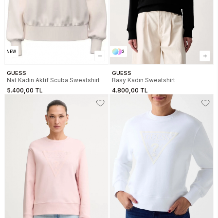
NEW
2
GUESS
GUESS
Nat Kadın Aktif Scuba Sweatshirt
Basy Kadın Sweatshirt
5.400,00 TL
4.800,00 TL