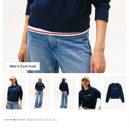
Web'e Özel Fiyat
WW0WW47159C1G