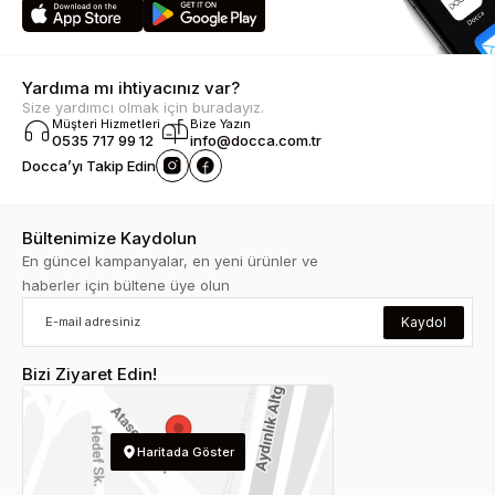
Yardıma mı ihtiyacınız var?
Size yardımcı olmak için buradayız.
Müşteri Hizmetleri
Bize Yazın
0535 717 99 12
info@docca.com.tr
Docca’yı Takip Edin
Bültenimize Kaydolun
En güncel kampanyalar, en yeni ürünler ve
haberler için bültene üye olun
Kaydol
Bizi Ziyaret Edin!
Haritada Göster