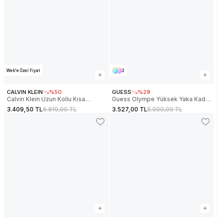
Web'e Özel Fiyat
2
CALVIN KLEIN
%50
GUESS
%29
Calvin Klein Uzun Kollu Kısa
Guess Olympe Yüksek Yaka Kadın
Grafikli Kapüşonlu Kadın Beyaz
Kahverengi Sweatshirt
3.409,50 TL
6.819,00 TL
3.527,00 TL
5.000,00 TL
Sweatshirt LV047E208G-YAT
V4YQ05KCAY2-A10K