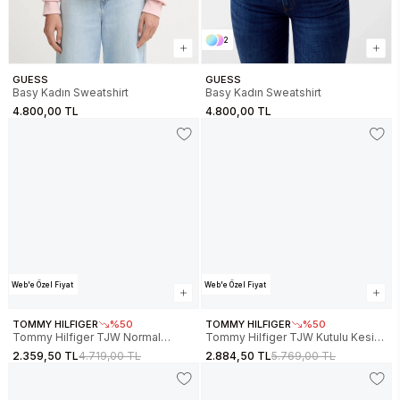
2
GUESS
GUESS
Basy Kadın Sweatshirt
Basy Kadın Sweatshirt
4.800,00 TL
4.800,00 TL
Web'e Özel Fiyat
Web'e Özel Fiyat
TOMMY HILFIGER
%50
TOMMY HILFIGER
%50
Tommy Hilfiger TJW Normal
Tommy Hilfiger TJW Kutulu Kesim
Kesim TJ Bayraklı Bisiklet Yaka
Tommy Aplikeli Bisiklet Yaka Kadın
2.359,50 TL
4.719,00 TL
2.884,50 TL
5.769,00 TL
Kadın Beyaz Sweatshirt
Kırmızı Sweatshirt
DW0DW22564YBL
DW0DW22565XK3