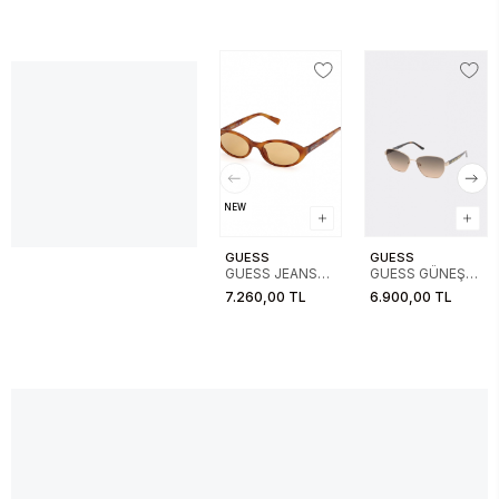
NEW
GUESS
GUESS
GUESS JEANS
GUESS GÜNEŞ
GÜNEŞ 00009
00102 32F 56-
7.260,00 TL
6.900,00 TL
53E
14-140