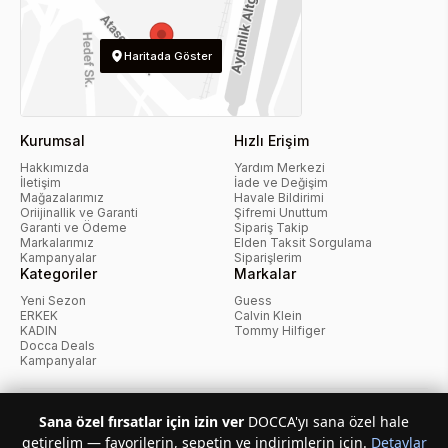
Haritada Göster
Kurumsal
Hızlı Erişim
Hakkımızda
Yardım Merkezi
İletişim
İade ve Değişim
Mağazalarımız
Havale Bildirimi
Oriijinallik ve Garanti
Şifremi Unuttum
Garanti ve Ödeme
Sipariş Takip
Markalarımız
Elden Taksit Sorgulama
Kampanyalar
Siparişlerim
Kategoriler
Markalar
Yeni Sezon
Guess
ERKEK
Calvin Klein
KADIN
Tommy Hilfiger
Docca Deals
Kampanyalar
KvKK Politikası
Kullanıcı Sözleşmesi
Mesafeli Satış Sözleşmesi
Sana özel fırsatlar için izin ver
DOCCA'yı sana özel hale
İptal ve İade Politikası
Çerez Politikası
getirelim — favorilerin, sepetin ve indirimlerin için.
Detaylar