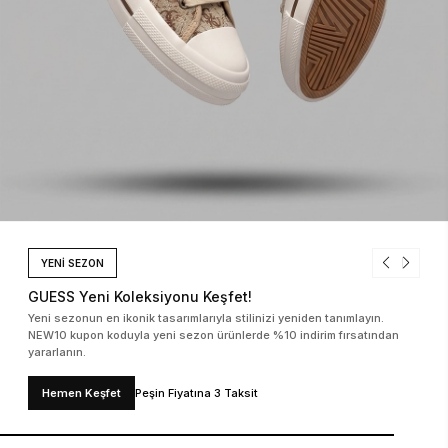
YENİ SEZON
YENİ SEZONDA %40'A VARAN İNDİRİM
Yeni sezona iddialı bir giriş yapmanın tam zamanı. Guess logolu ikonik
çantalar, ayakkabılar ve giyim ürünlerindeki %40'a varan indirimleri
hemen keşfedin.
Hemen Keşfet
Peşin Fiyatına 3 Taksit