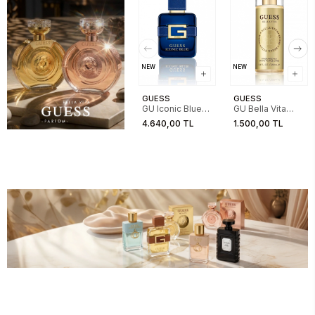
NEW
NEW
GUESS
GUESS
GU Iconic Blue
GU Bella Vita
EDP 100ML
Women Frag
4.640,00 TL
1.500,00 TL
Mist 250 ML 25