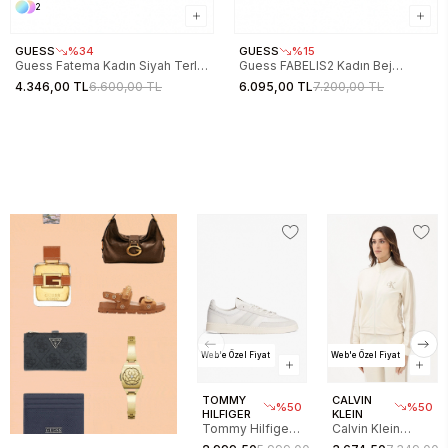
2
GUESS
%34
GUESS
%15
Guess Fatema Kadın Siyah Terlik
Guess FABELIS2 Kadın Bej
FL6FATFAL03-BLKPL
Sandalet FL6FB2FAL03-BEIBR
4.346,00 TL
6.600,00 TL
6.095,00 TL
7.200,00 TL
Web'e Özel Fiyat
Web'e Özel Fiyat
TOMMY
CALVIN
%50
%50
HILFIGER
KLEIN
Tommy Hilfiger
Calvin Klein
The Greenwich
Uzun Kollu