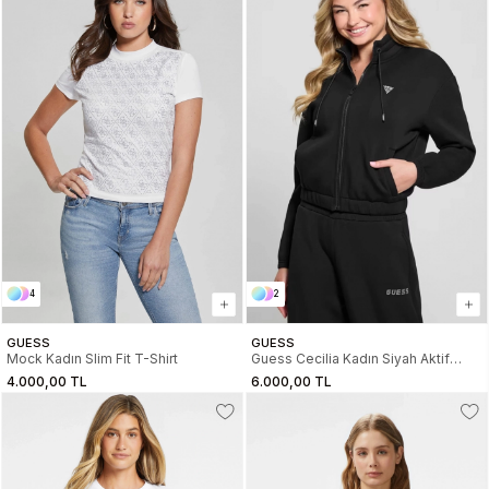
4
2
GUESS
GUESS
Mock Kadın Slim Fit T-Shirt
Guess Cecilia Kadın Siyah Aktif
Scuba Eşofman Üstü
4.000,00 TL
6.000,00 TL
V4BQ14K7UW2-JBLK