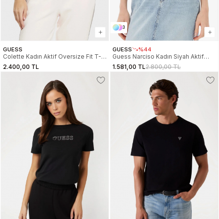
3
GUESS
GUESS
%44
Colette Kadın Aktif Oversize Fit T-
Guess Narciso Kadın Siyah Aktif
Shirt
Regular Fit T-Shirt V5GI10K9RM1-
2.400,00 TL
1.581,00 TL
2.800,00 TL
JBLK