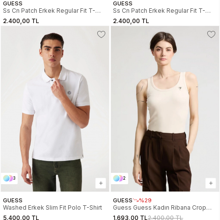
GUESS
GUESS
Ss Cn Patch Erkek Regular Fit T-
Ss Cn Patch Erkek Regular Fit T-
Shirt
Shirt
2.400,00 TL
2.400,00 TL
3
2
GUESS
GUESS
%29
Washed Erkek Slim Fit Polo T-Shirt
Guess Guess Kadın Ribana Crop
Kadın Krem Atlet V4YP06K8RT2-
5.400,00 TL
1.693,00 TL
2.400,00 TL