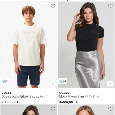
G6K5
3
4
GUESS
GUESS
Guess Azha Erkek Beyaz Aktif
Mock Kadın Slim Fit T-Shirt
Oversize Fit T-Shirt Z4BI02I3Z14-
2.400,00 TL
4.000,00 TL
G018