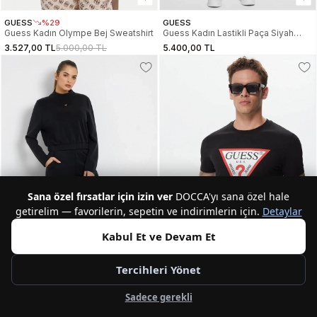
GUESS
%29
GUESS
Guess Kadın Olympe Bej Sweatshirt
Guess Kadın Lastikli Paça Siyah
Scuba Eşofman Altı V4YB08KCAY2-
3.527,00 TL
5.000,00 TL
5.400,00 TL
JBLK
Sana özel fırsatlar için izin ver
DOCCA'yı sana özel hale
getirelim — favorilerin, sepetin ve indirimlerin için.
Detaylar
Kabul Et ve Devam Et
Tercihleri Yönet
2
Sadece gerekli
GUESS
GUESS
Olympe Kadın Aktif Palazzo Fit
Guess Original Logo Erkek Siyah