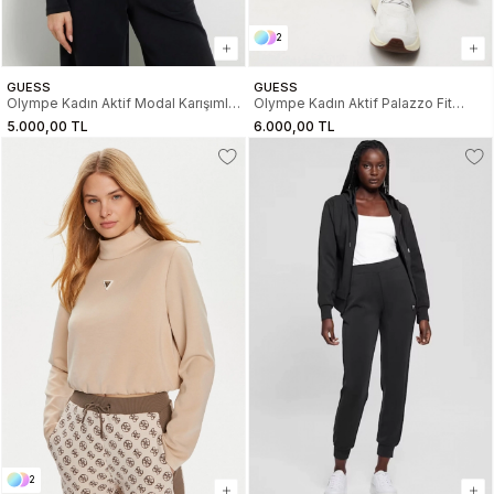
2
GUESS
GUESS
Olympe Kadın Aktif Modal Karışımlı
Olympe Kadın Aktif Palazzo Fit
Scuba Sweatshirt
Modal Karışımlı Scuba Eşofman Altı
5.000,00 TL
6.000,00 TL
2