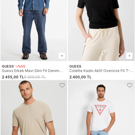
GUESS
%55
GUESS
Guess Erkek Mavi Slim Fit Denim
Colette Kadın Aktif Oversize Fit T-
Gömlek M4YH55D5EI1-GJRW
Shirt
2.455,00 TL
5.399,00 TL
2.400,00 TL