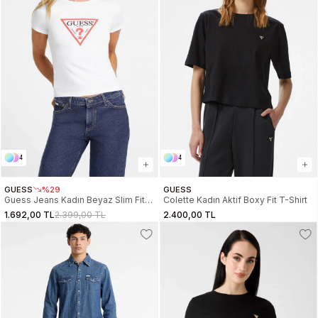
4
4
GUESS
%29
GUESS
Guess Jeans Kadın Beyaz Slim Fit
Colette Kadın Aktif Boxy Fit T-Shirt
T-Shirt W4YI04J1314-G011
1.692,00 TL
2.399,00 TL
2.400,00 TL