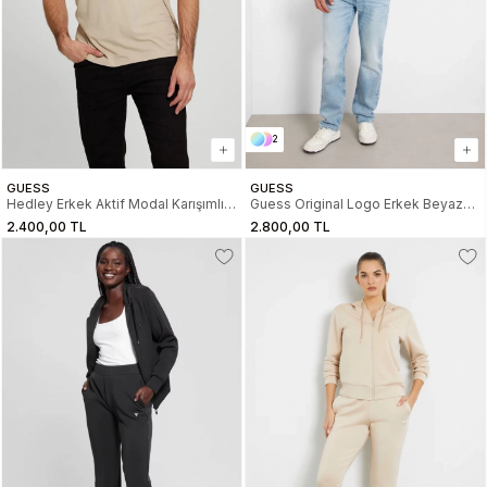
2
GUESS
GUESS
Hedley Erkek Aktif Modal Karışımlı
Guess Original Logo Erkek Beyaz
Regular Fit T-Shirt
Slim Fit T-Shirt M2YI71I3Z14-G011
2.400,00 TL
2.800,00 TL