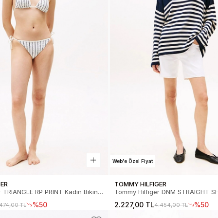
Web'e Özel Fiyat
GER
TOMMY HILFIGER
TRIANGLE RP PRINT Kadın Bikini
Tommy Hilfiger DNM STRAIGHT 
53140LB
WHITE Kadın Şort WW0WW45
%50
2.227,00 TL
%50
.474,00 TL
4.454,00 TL