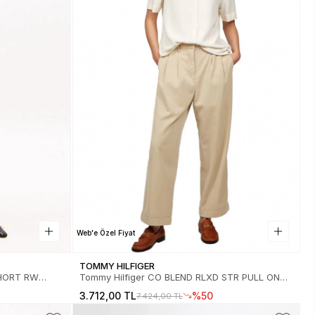
Web'e Özel Fiyat
TOMMY HILFIGER
SHORT RW
Tommy Hilfiger CO BLEND RLXD STR PULL ON
924YCF
CHINO Kadın Pantolon WW0WW45589AEG
3.712,00 TL
%50
7.424,00 TL