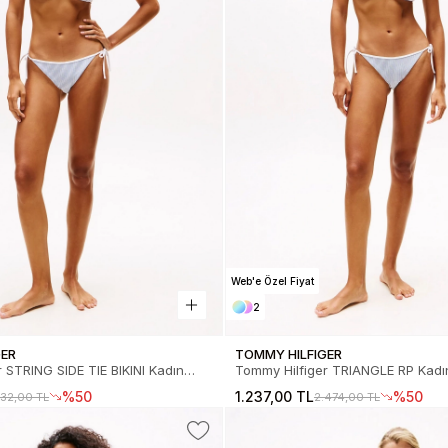
Web'e Özel Fiyat
2
GER
TOMMY HILFIGER
 STRING SIDE TIE BIKINI Kadın
Tommy Hilfiger TRIANGLE RP Kadın Bikini Üs
W0UW058410LG
UW0UW058190LG
%50
1.237,00 TL
%50
232,00 TL
2.474,00 TL