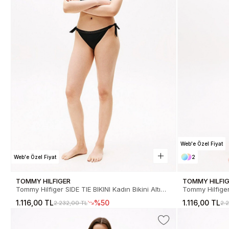
Web'e Özel Fiyat
Web'e Özel Fiyat
2
TOMMY HILFIGER
TOMMY HILFI
Tommy Hilfiger SIDE TIE BIKINI Kadın Bikini Altı
Tommy Hilfiger
UW0UW05825BDS
Bikini Altı U
1.116,00 TL
%50
1.116,00 TL
2.232,00 TL
2.