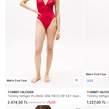
Web'e Özel Fiyat
Web'e Özel Fiyat
2
TOMMY HILFIGER
TOMMY HILFI
Tommy Hilfiger PLUNGE ONE PIECE RP EXT Kadın
Tommy Hilfiger 
Mayo UW0UW05845TLI
Üstü UW0UW0
2.474,50 TL
%50
1.237,00 TL
4.949,00 TL
2