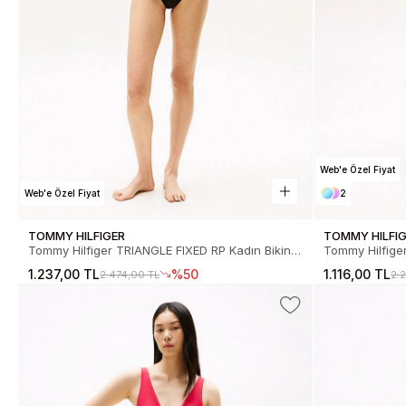
Web'e Özel Fiyat
Web'e Özel Fiyat
2
TOMMY HILFIGER
TOMMY HILFI
Tommy Hilfiger TRIANGLE FIXED RP Kadın Bikini
Tommy Hilfige
Üstü UW0UW05801BDS
1.237,00 TL
%50
1.116,00 TL
2.474,00 TL
2.