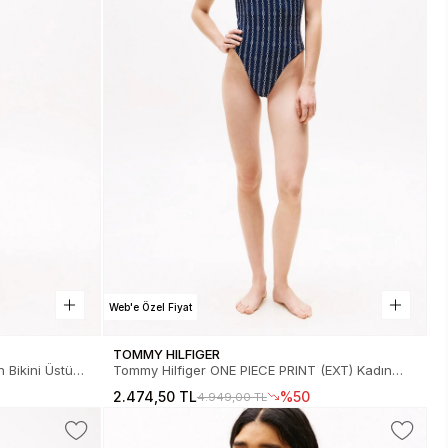
Web'e Özel Fiyat
TOMMY HILFIGER
tü
Tommy Hilfiger ONE PIECE PRINT (EXT) Kadın
Mayo UW0UW059050G3
2.474,50 TL
%50
4.949,00 TL