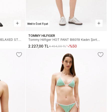
Web'e Özel Fiyat
TOMMY HILFIGER
 RELAXED STR
Tommy Hilfiger HOT PANT BI6019 Kadın Şort
0WW45487YCF
DW0DW200951AB
2.227,00 TL
%50
4.454,00 TL