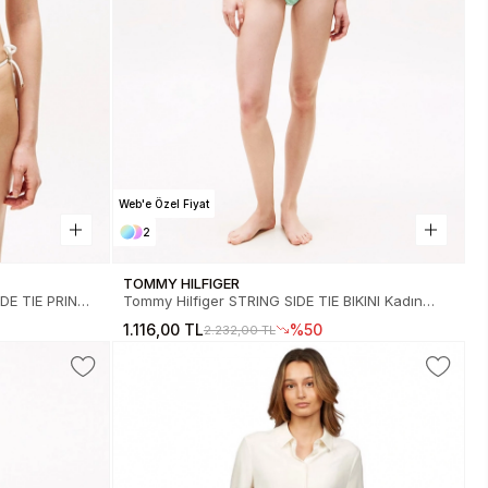
Web'e Özel Fiyat
2
TOMMY HILFIGER
DE TIE PRINT
Tommy Hilfiger STRING SIDE TIE BIKINI Kadın
Bikini Altı UW0UW058410LF
1.116,00 TL
%50
2.232,00 TL