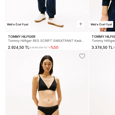
Web'e Özel Fiyat
Web'e Özel Fiyat
TOMMY HILFIGER
TOMMY HILFI
Tommy Hilfiger REG SCRIPT SWEATPANT Kadın
Tommy Hilfige
Eşofman Altı WW0WW45576C1G
Eşofman Üs
2.924,50 TL
%50
3.374,50 TL
5.849,00 TL
6