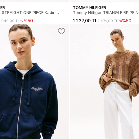
GER
TOMMY HILFIGER
r STRAIGHT ONE PIECE Kadın
Tommy Hilfiger TRIANGLE RP PRINT Kad
058550LF
Üstü UW0UW053140G3
%50
1.237,00 TL
%50
.949,00 TL
2.474,00 TL