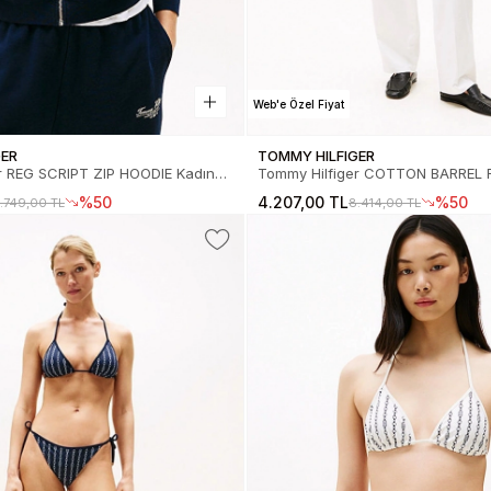
Web'e Özel Fiyat
GER
TOMMY HILFIGER
r REG SCRIPT ZIP HOODIE Kadın
Tommy Hilfiger COTTON BARREL
tü WW0WW44632C1G
CHINO Kadın Pantolon WW
%50
4.207,00 TL
%50
.749,00 TL
8.414,00 TL