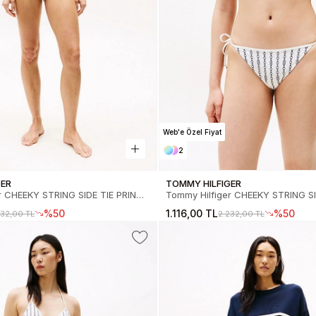
Web'e Özel Fiyat
2
GER
TOMMY HILFIGER
r CHEEKY STRING SIDE TIE PRINT
Tommy Hilfiger CHEEKY STRING SI
Kadın Bikini Altı UW0UW053160G3
Kadın Bikini Altı UW0UW053160LB
%50
1.116,00 TL
%50
232,00 TL
2.232,00 TL