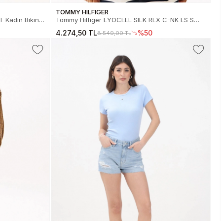
TOMMY HILFIGER
ın Bikini
Tommy Hilfiger LYOCELL SILK RLX C-NK LS SWT
Kadın Kazak WW0WW444760A4
4.274,50 TL
%50
8.549,00 TL