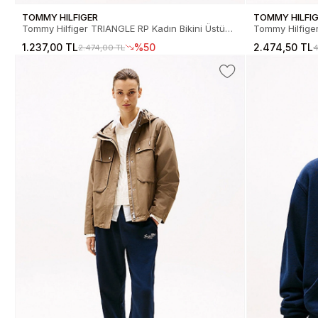
TOMMY HILFIGER
TOMMY HILFI
Tommy Hilfiger TRIANGLE RP Kadın Bikini Üstü
Tommy Hilfige
UW0UW058190LF
Mayo UW0UW
1.237,00 TL
%50
2.474,50 TL
2.474,00 TL
4