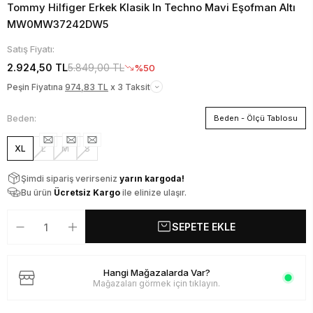
Tommy Hilfiger Erkek Klasik In Techno Mavi Eşofman Altı
MW0MW37242DW5
Satış Fiyatı:
2.924,50 TL
5.849,00 TL
%50
Peşin Fiyatına
974,83 TL
x 3 Taksit
Beden:
Beden - Ölçü Tablosu
XL
L
M
S
Şimdi sipariş verirseniz
yarın kargoda!
Bu ürün
Ücretsiz Kargo
ile elinize ulaşır.
SEPETE EKLE
Hangi Mağazalarda Var?
Mağazaları görmek için tıklayın.