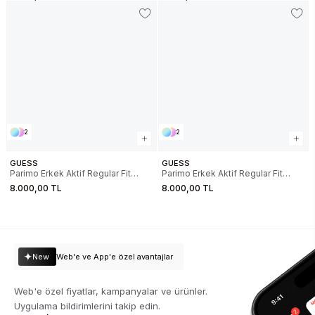
Altı DM0DM22358C1G
MW0MW37236BDS
2
2
GUESS
GUESS
Parimo Erkek Aktif Regular Fit
Parimo Erkek Aktif Regular Fit
Eşofman Altı
Eşofman Altı
8.000,00 TL
8.000,00 TL
New
Web'e ve App'e özel avantajlar
Web'e özel fiyatlar, kampanyalar ve ürünler.
Uygulama bildirimlerini takip edin.