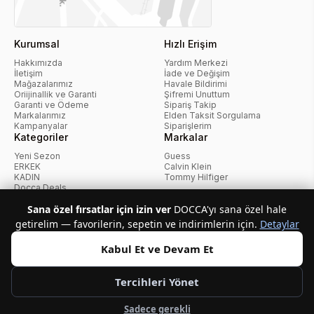
Kurumsal
Hızlı Erişim
Hakkımızda
Yardım Merkezi
İletişim
İade ve Değişim
Mağazalarımız
Havale Bildirimi
Oriijinallik ve Garanti
Şifremi Unuttum
Garanti ve Ödeme
Sipariş Takip
Markalarımız
Elden Taksit Sorgulama
Kampanyalar
Siparişlerim
Kategoriler
Markalar
Yeni Sezon
Guess
ERKEK
Calvin Klein
KADIN
Tommy Hilfiger
Docca Deals
Kampanyalar
Sana özel fırsatlar için izin ver
DOCCA'yı sana özel hale
getirelim — favorilerin, sepetin ve indirimlerin için.
Detaylar
KvKK Politikası
Kullanıcı Sözleşmesi
Mesafeli Satış Sözleşmesi
İptal ve İade Politikası
Çerez Politikası
Kabul Et ve Devam Et
Tercihleri Yönet
Telif Hakkı © 2026 Docca.com.tr Tüm hakları saklıdır.
Sadece gerekli