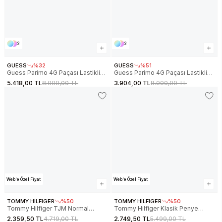
2
2
GUESS
%32
GUESS
%51
Guess Parimo 4G Paçası Lastikli
Guess Parimo 4G Paçası Lastikli
Erkek Çok Renkli Eşofman Altı
Erkek Çok Renkli Eşofman Altı
5.418,00 TL
8.000,00 TL
3.904,00 TL
8.000,00 TL
Z5BB19K2042-FNJY
Z5BB19K2042-FJ9O
Web'e Özel Fiyat
Web'e Özel Fiyat
TOMMY HILFIGER
%50
TOMMY HILFIGER
%50
Tommy Hilfiger TJM Normal
Tommy Hilfiger Klasik Penye
Kesim Armalı Erkek Mavi Eşofman
Erkek Eşofman Altı
2.359,50 TL
4.719,00 TL
2.749,50 TL
5.499,00 TL