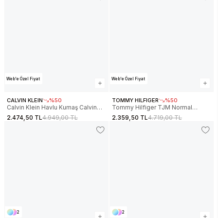
Web'e Özel Fiyat
Web'e Özel Fiyat
CALVIN KLEIN
%50
TOMMY HILFIGER
%50
Calvin Klein Havlu Kumaş Calvin
Tommy Hilfiger TJM Normal
1968 Grafikli Erkek Siyah Eşofman
Kesim Amblemli Erkek Beyaz
2.474,50 TL
4.949,00 TL
2.359,50 TL
4.719,00 TL
Altı LV14RF248G-UB1
Eşofman Altı DM0DM22358YBH
2
2