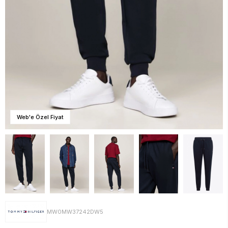
Web'e Özel Fiyat
MW0MW37242DW5