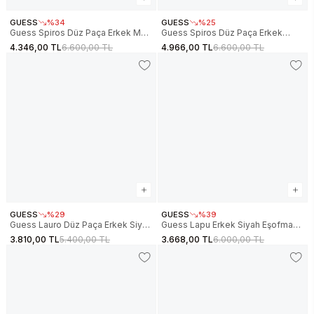
GUESS
%34
GUESS
%25
Guess Spiros Düz Paça Erkek Mavi
Guess Spiros Düz Paça Erkek
Eşofman Altı Z6GB14K3211-G7R1
Beyaz Eşofman Altı Z6GB14K3211-
4.346,00 TL
6.600,00 TL
4.966,00 TL
6.600,00 TL
G018
GUESS
%29
GUESS
%39
Guess Lauro Düz Paça Erkek Siyah
Guess Lapu Erkek Siyah Eşofman
Eşofman Altı Z6RB15K1971-JBLK
Altı Z6RB05WK172-JBLK
3.810,00 TL
5.400,00 TL
3.668,00 TL
6.000,00 TL