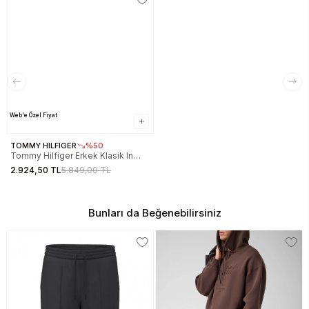
Web'e Özel Fiyat
TOMMY HILFIGER
%50
Tommy Hilfiger Erkek Klasik In
Techno Mavi Eşofman Altı
2.924,50 TL
5.849,00 TL
MW0MW37242DW5
Bunları da Beğenebilirsiniz