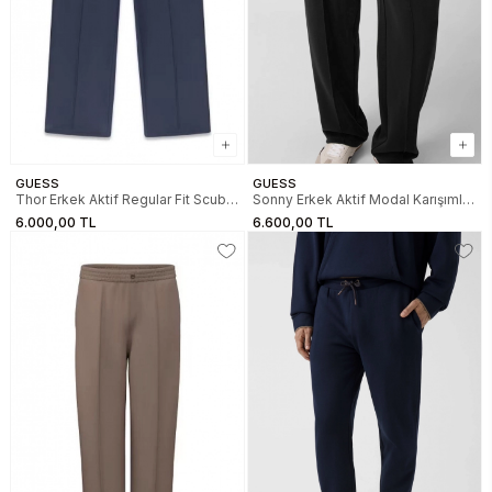
GUESS
GUESS
Thor Erkek Aktif Regular Fit Scuba
Sonny Erkek Aktif Modal Karışımlı
Eşofman Altı
Relaxed Fit Eşofman Altı
6.000,00 TL
6.600,00 TL