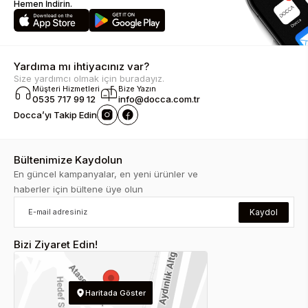
Hemen İndirin.
Yardıma mı ihtiyacınız var?
Size yardımcı olmak için buradayız.
Müşteri Hizmetleri
Bize Yazın
0535 717 99 12
info@docca.com.tr
Docca’yı Takip Edin
Bültenimize Kaydolun
En güncel kampanyalar, en yeni ürünler ve
haberler için bültene üye olun
Kaydol
Bizi Ziyaret Edin!
Haritada Göster