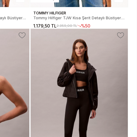
TOMMY HILFIGER
ylı Büstiyer
Tommy Hilfiger TJW Kısa Şerit Detaylı Büstiyer
7BDS
Kadın Beyaz T-Shirt DW0DW22537YBH
1.179,50 TL
%50
2.359,00 TL