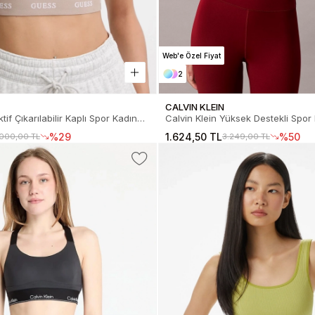
Web'e Özel Fiyat
2
CALVIN KLEIN
if Çıkarılabilir Kaplı Spor Kadın
Calvin Klein Yüksek Destekli Spor 
 V5BP01K1942-A10L
Sütyen LVGWS5K137-AF8
%29
1.624,50 TL
%50
.000,00 TL
3.249,00 TL