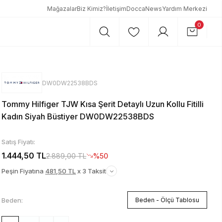
Mağazalar
Biz Kimiz?
İletişim
DoccaNews
Yardım Merkezi
0
DW0DW22538BDS
Tommy Hilfiger TJW Kısa Şerit Detaylı Uzun Kollu Fitilli
Kadın Siyah Büstiyer DW0DW22538BDS
Satış Fiyatı:
1.444,50 TL
2.889,00 TL
%50
Peşin Fiyatına
481,50 TL
x 3 Taksit
Beden:
Beden - Ölçü Tablosu