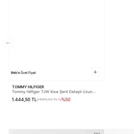
Web'e Özel Fiyat
TOMMY HILFIGER
Tommy Hilfiger TJW Kısa Şerit Detaylı Uzun
Kollu Fitilli Kadın Siyah Büstiyer
1.444,50 TL
%50
2.889,00 TL
DW0DW22538BDS