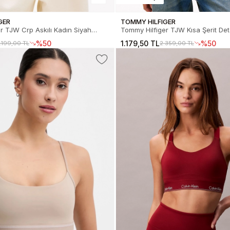
GER
TOMMY HILFIGER
r TJW Crp Askılı Kadın Siyah
Tommy Hilfiger TJW Kısa Şerit Deta
0DW22762BDS
Kadın Siyah T-Shirt DW0DW2253
%50
1.179,50 TL
%50
.199,00 TL
2.359,00 TL