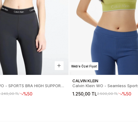
Web'e Özel Fiyat
CALVIN KLEIN
 WO - SPORTS BRA HIGH SUPPORT
Calvin Klein WO - Seamless Sports Bra MS
stiyer LVGWS5K137-UB1
Kadın Büstiyer 00GWS4K220-CW
%50
1.250,00 TL
%50
3.249,00 TL
2.500,00 TL