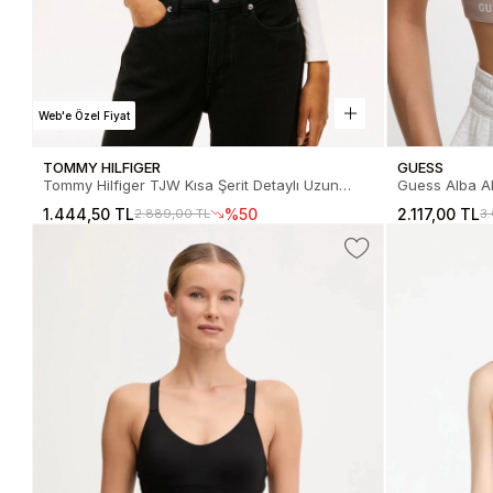
Web'e Özel Fiyat
TOMMY HILFIGER
GUESS
Tommy Hilfiger TJW Kısa Şerit Detaylı Uzun
Guess Alba Akt
Kollu Fitilli Kadın Beyaz Büstiyer
Bej Büstiyer
1.444,50 TL
%50
2.117,00 TL
2.889,00 TL
3
DW0DW22538YBH