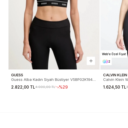
Web'e Özel Fiyat
2
GUESS
CALVIN KLEIN
Guess Alba Kadın Siyah Büstiyer V5BP02K1942-
Calvin Klein
JBLK
Kadın Bü
2.822,00 TL
%29
1.624,50 TL
4.000,00 TL