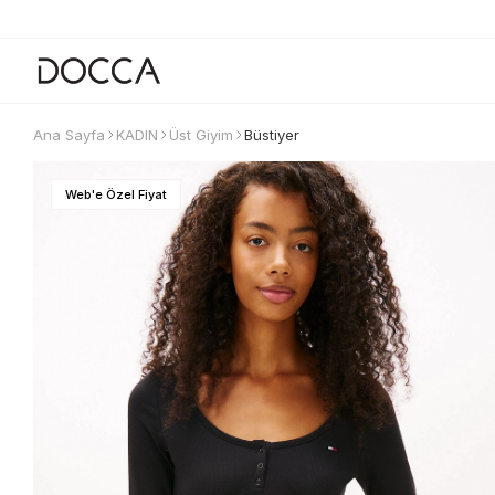
Ana Sayfa
KADIN
Üst Giyim
Büstiyer
Web'e Özel Fiyat