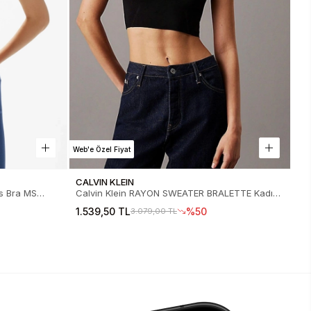
Web'e Özel Fiyat
CALVIN KLEIN
Calvin Klein RAYON SWEATER BRALETTE Kadın
X
Büstiyer J20J224805-BEH
1.539,50 TL
%50
3.079,00 TL