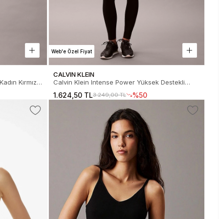
Web'e Özel Fiyat
CALVIN KLEIN
Kadın Kırmızı
Calvin Klein Intense Power Yüksek Destekli
Kadın Siyah Sütyen LVGWF5K146-UB1
1.624,50 TL
%50
3.249,00 TL